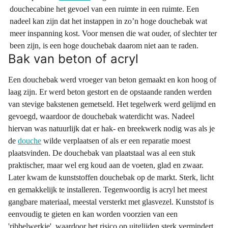
douchecabine het gevoel van een ruimte in een ruimte. Een
nadeel kan zijn dat het instappen in zo’n hoge douchebak wat
meer inspanning kost. Voor mensen die wat ouder, of slechter ter
been zijn, is een hoge douchebak daarom niet aan te raden.
Bak van beton of acryl
Een douchebak werd vroeger van beton gemaakt en kon hoog of
laag zijn. Er werd beton gestort en de opstaande randen werden
van stevige bakstenen gemetseld. Het tegelwerk werd gelijmd en
gevoegd, waardoor de douchebak waterdicht was. Nadeel
hiervan was natuurlijk dat er hak- en breekwerk nodig was als je
de
douche
wilde verplaatsen of als er een reparatie moest
plaatsvinden. De douchebak van plaatstaal was al een stuk
praktischer, maar wel erg koud aan de voeten, glad en zwaar.
Later kwam de kunststoffen douchebak op de markt. Sterk, licht
en gemakkelijk te installeren. Tegenwoordig is acryl het meest
gangbare materiaal, meestal versterkt met glasvezel. Kunststof is
eenvoudig te gieten en kan worden voorzien van een
'ribbelwerkje', waardoor het risico op uitglijden sterk vermindert.