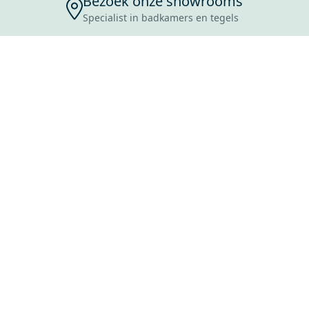
Bezoek onze showrooms
Specialist in badkamers en tegels
ENSERVICE
TIJDEN
SKOSTEN
ROCES
ANVRAAG
EVOORWAARDEN
ERWERPEN