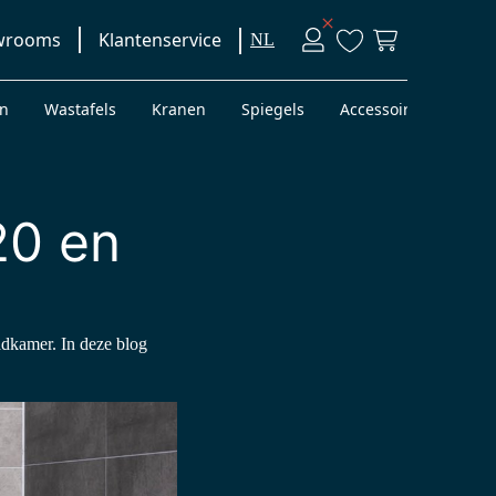
wrooms
Klantenservice
NL
en
Wastafels
Kranen
Spiegels
Accessoires
Bad
20 en
badkamer. In deze blog