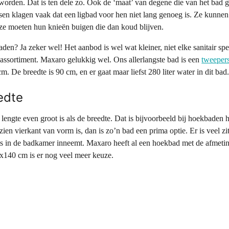
worden. Dat is ten dele zo. Ook de ‘maat’ van degene die van het bad g
en klagen vaak dat een ligbad voor hen niet lang genoeg is. Ze kunnen
e moeten hun knieën buigen die dan koud blijven.
aden? Ja zeker wel! Het aanbod is wel wat kleiner, niet elke sanitair spe
t assortiment. Maxaro gelukkig wel. Ons allerlangste bad is een
tweeper
m. De breedte is 90 cm, en er gaat maar liefst 280 liter water in dit bad
eedte
 lengte even groot is als de breedte. Dat is bijvoorbeeld bij hoekbaden 
ien vierkant van vorm is, dan is zo’n bad een prima optie. Er is veel zit
aats in de badkamer inneemt. Maxaro heeft al een hoekbad met de afme
0x140 cm is er nog veel meer keuze.