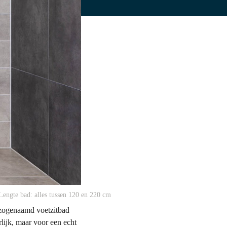
Lengte bad: alles tussen 120 en 220 cm
n zogenaamd voetzitbad
lijk, maar voor een echt