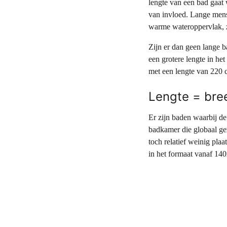
lengte van een bad gaat 
van invloed. Lange mens
warme wateroppervlak, z
Zijn er dan geen lange b
een grotere lengte in he
met een lengte van 220 c
Lengte = br
Er zijn baden waarbij de
badkamer die globaal gez
toch relatief weinig pl
in het formaat vanaf 14