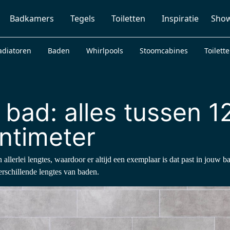
Badkamers
Tegels
Toiletten
Inspiratie
Sho
adiatoren
Baden
Whirlpools
Stoomcabines
Toilett
 bad: alles tussen 1
ntimeter
n allerlei lengtes, waardoor er altijd een exemplaar is dat past in jouw 
rschillende lengtes van baden.