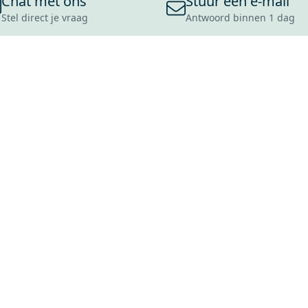
Chat met ons
Stuur een e-mail
Stel direct je vraag
Antwoord binnen 1 dag
ONS ASSORTIMENT
OVER MAXARO
KLANT
BADKAMERS
REVIEWS
CONTACT
TEGELS
OVER ONS
OPENINGS
TOILETTEN
CULTUURWAARDEN
LEVERING
MOODBOARDS
ONZE GESCHIEDENIS
SCHADE
DUURZAAMHEID
RETOURP
MAXARO ALS WERKGEVER
SERVICEA
VACATURES
ZAKELIJK
BLOG
GARANTI
ALLE OND