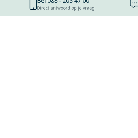
Bel 088 - 205 47 00
Direct antwoord op je vraag
SHOWROOMS
ROOSENDAAL
UTRECHT
ROTTERDAM
HOOFDDORP
Mijn Maxaro login
EINDHOVEN
LEEUWARDEN
HEERLEN
NIJMEGEN
ANTWERPEN