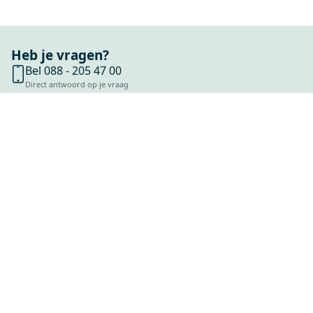
Heb je vragen?
Bel 088 - 205 47 00
Direct antwoord op je vraag
Chat met ons
Stel direct je vraag
Stuur een e-mail
Antwoord binnen 1 dag
Bezoek onze showrooms
Specialist in badkamers en tegels