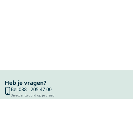
Heb je vragen?
Bel 088 - 205 47 00
Direct antwoord op je vraag
Chat met ons
Stel direct je vraag
Stuur een e-mail
Antwoord binnen 1 dag
Bezoek onze showrooms
Specialist in badkamers en tegels