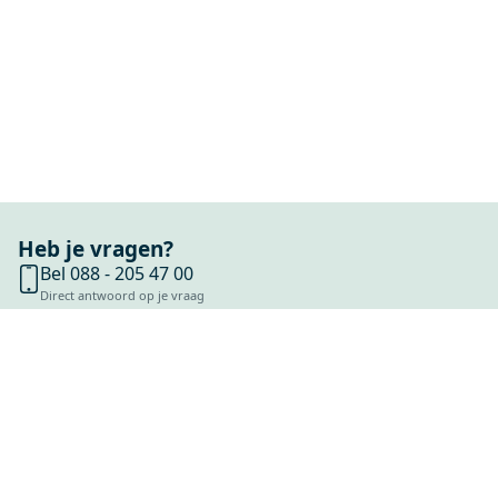
Heb je vragen?
Bel 088 - 205 47 00
Direct antwoord op je vraag
Chat met ons
Stel direct je vraag
Stuur een e-mail
Antwoord binnen 1 dag
Bezoek onze showrooms
Specialist in badkamers en tegels