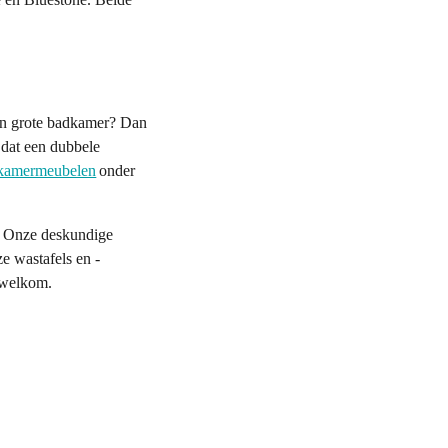
een grote badkamer? Dan
 dat een dubbele
kamermeubelen
onder
! Onze deskundige
ze wastafels en -
 welkom.