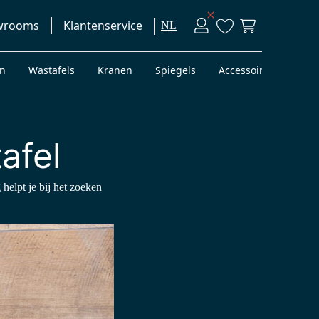
wrooms
Klantenservice
NL
en
Wastafels
Kranen
Spiegels
Accessoires
Bad
afel
 helpt je bij het zoeken