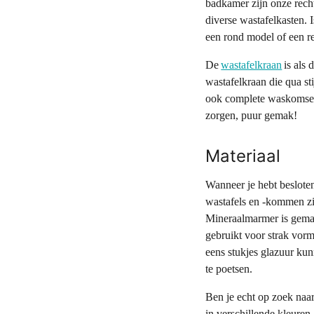
badkamer zijn onze recht
diverse wastafelkasten. 
een rond model of een r
De
wastafelkraan
is als 
wastafelkraan die qua sti
ook complete waskomsets.
zorgen, puur gemak!
Materiaal
Wanneer je hebt besloten
wastafels en -kommen zi
Mineraalmarmer is gemaa
gebruikt voor strak vor
eens stukjes glazuur ku
te poetsen.
Ben je echt op zoek naa
in verschillende kleure