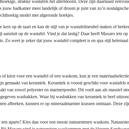
hoekige, strakke wastafels het allermooist. Deze zijn daarnaast eenvo
Is jouw badkamer meer landelijk of droom je juist van zo’n nostalgisch
echthoekig model met afgeronde hoekjes.
de kers op de taart en kan de stijl van je wastafelmeubel maken of brek
jl aansluit op de wastafel. Vind je dat lastig? Daar heeft Maxaro iets op
 Zo weet je zeker dat jouw wastafel compleet is en qua stijl helemaal 
 of kiest voor een wastafel of een waskom, kun je een materiaalselect
jn gemaakt van keramiek. Keramiek is vooral geschikt voor wastafels m
kt van zowel polyester en marmerpoeder. Dit voelt aan als massief ste
mgegeven wasbakken. Waar bij wasbakken van keramiek in heel uitzond
nnen afbreken, kunnen er op mineraalmarmer krassen ontstaan. Deze zij
r iets aparts? Kies dan voor een mooie natuurstenen waskom. Natuurs
n. Bij Maxaro vind je natuursteen waskommen met de kleuren Sandwave