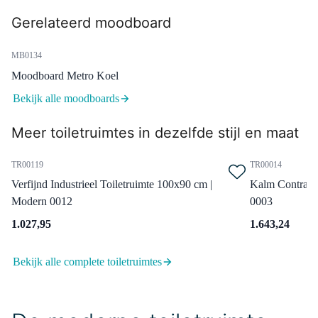
Radius Hoge Fonteinkraan
Gerelateerd moodboard
Opbouw | Chroom |
Koudwaterkraan
MB0134
Maandag in huis
0,-
Moodboard Metro Koel
Bekijk alle moodboards
Meer toiletruimtes in dezelfde stijl en maat
99.000.504
Afvoerplug Niet Afsluitbaar
Chroom Rond
TR00119
TR00014
Verfijnd Industrieel Toiletruimte 100x90 cm |
Kalm Contrast 
Maandag in huis
0,-
Modern 0012
0003
1.027,95
1.643,24
99.050.024
Bekijk alle complete toiletruimtes
Sifon Chroom Rond
Maandag in huis
0,-