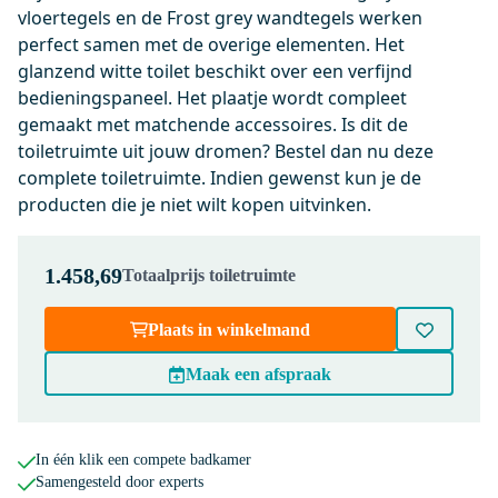
vloertegels en de Frost grey wandtegels werken
Maandag in huis
perfect samen met de overige elementen. Het
0,-
glanzend witte toilet beschikt over een verfijnd
bedieningspaneel. Het plaatje wordt compleet
gemaakt met matchende accessoires. Is dit de
KSW006E1MW
toiletruimte uit jouw dromen? Bestel dan nu deze
Flush Bedieningspaneel Toilet |
complete toiletruimte. Indien gewenst kun je de
Chroom met glanzend wit glas
producten die je niet wilt kopen uitvinken.
Maandag in huis
0,-
1.458,69
Totaalprijs toiletruimte
Plaats in winkelmand
200-1202
Radius WC Borstel | Chroom |
Maak een afspraak
Hangende toiletborstelhouder
Maandag in huis
0,-
In één klik een compete badkamer
Samengesteld door experts