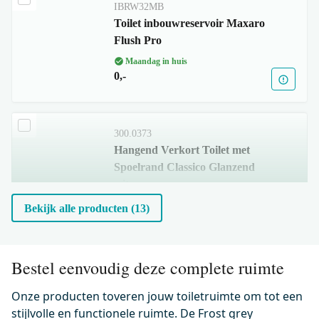
IBRW32MB
Toilet inbouwreservoir Maxaro
Flush Pro
Maandag in huis
0,-
300.0373
Hangend Verkort Toilet met
Spoelrand Classico Glanzend
wit
Maandag in huis
Bekijk alle producten (13)
0,-
Bestel eenvoudig deze complete ruimte
500.0220
Wc-bril verdikt Glanzend wit
Onze producten toveren jouw toiletruimte om tot een
incl. Softclose en Quick release
stijlvolle en functionele ruimte. De Frost grey