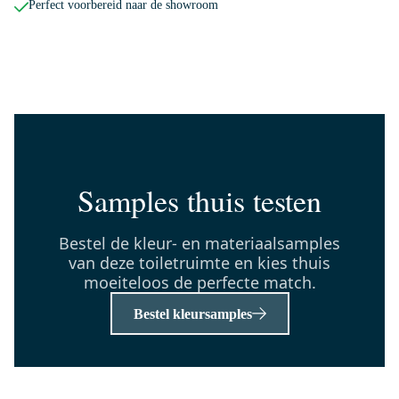
Perfect voorbereid naar de showroom
150-1103
Radius Toiletrolhouder |
Chroom
Maandag in huis
0,-
TMK10-04639
Samples thuis testen
Toiletmeubel met waskom | 41
cm Mat zwart Greeploos front
Bestel de kleur- en materiaalsamples
Hoogglans wit Keramiek
van deze toiletruimte en kies thuis
waskom Mat zwart blad
moeiteloos de perfecte match.
Maandag in huis
0,-
Bestel kleursamples
55.004.414