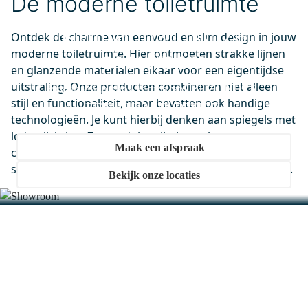
De moderne toiletruimte
Kom langs in onze
Ontdek de charme van eenvoud en slim design in jouw
moderne toiletruimte. Hier ontmoeten strakke lijnen
showroom
M31-0400-55505
en glanzende materialen elkaar voor een eigentijdse
Primo Badkamerspiegel met
uitstraling. Onze producten combineren niet alleen
ledverlichting | 40x70cm
Ervaar onze showrooms vol BIJZONDER.
stijl en functionaliteit, maar bevatten ook handige
BETAALBAAR. DESIGN.
Maandag in huis
technologieën. Je kunt hierbij denken aan spiegels met
0,-
ledverlichting. Zo wordt je toiletbezoek een
Maak een afspraak
comfortabele belevenis. Ook behoefte aan strak en
slim sanitair? Kies dan voor een moderne toiletruimte.
Bekijk onze locaties