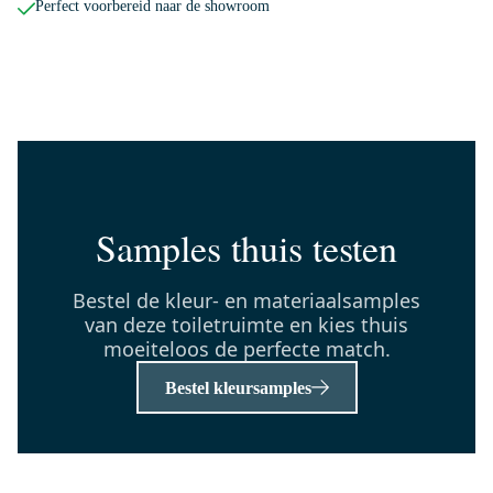
Perfect voorbereid naar de showroom
TMK10-04639
Toiletmeubel met waskom | 41
cm Mat zwart Greeploos front
Hoogglans wit Keramiek
waskom Mat zwart blad
Dinsdag in huis
0,-
Samples thuis testen
55.004.414
Bestel de kleur- en materiaalsamples
Radius Hoge Fonteinkraan
van deze toiletruimte en kies thuis
Opbouw | Chroom |
moeiteloos de perfecte match.
Koudwaterkraan
Bestel kleursamples
Dinsdag in huis
0,-