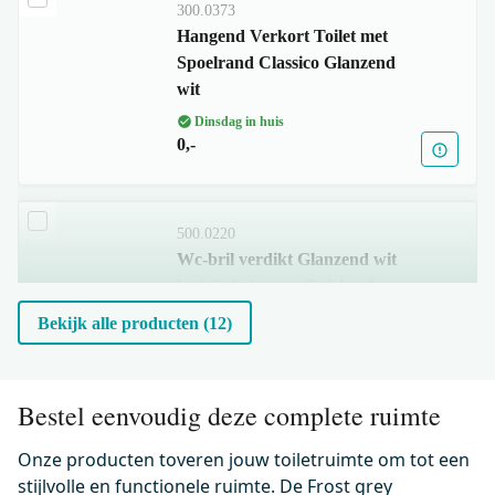
300.0373
Hangend Verkort Toilet met
Spoelrand Classico Glanzend
wit
Dinsdag in huis
0,-
500.0220
Wc-bril verdikt Glanzend wit
incl. Softclose en Quick release
Dinsdag in huis
Bekijk alle producten (12)
0,-
Bestel eenvoudig deze complete ruimte
KSW006E1MW
Flush Bedieningspaneel Toilet |
Onze producten toveren jouw toiletruimte om tot een
Chroom met glanzend wit glas
stijlvolle en functionele ruimte. De Frost grey