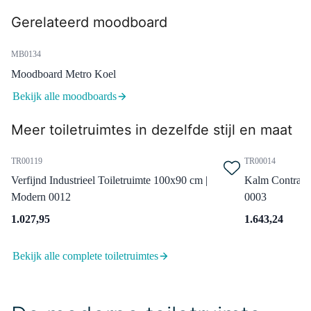
99.000.504
Gerelateerd moodboard
Afvoerplug Niet Afsluitbaar
Chroom Rond
MB0134
Dinsdag in huis
0,-
Moodboard Metro Koel
Bekijk alle moodboards
Meer toiletruimtes in dezelfde stijl en maat
99.050.024
Sifon Chroom Rond
TR00119
TR00014
Dinsdag in huis
Verfijnd Industrieel Toiletruimte 100x90 cm |
Kalm Contrast 
0,-
Modern 0012
0003
1.027,95
1.643,24
M31-0400-55505
Bekijk alle complete toiletruimtes
Primo Badkamerspiegel met
ledverlichting | 40x70cm
Dinsdag in huis
0,-