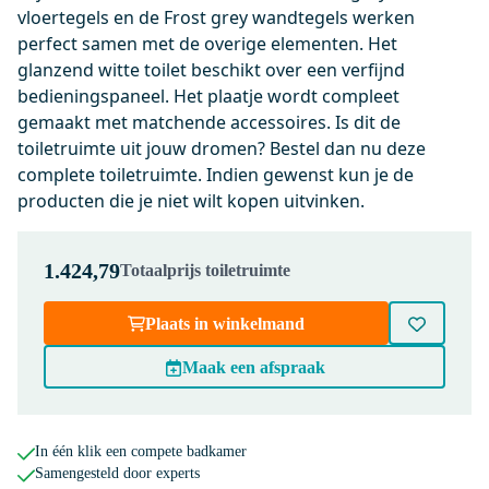
vloertegels en de Frost grey wandtegels werken
Dinsdag in huis
perfect samen met de overige elementen. Het
0,-
glanzend witte toilet beschikt over een verfijnd
bedieningspaneel. Het plaatje wordt compleet
gemaakt met matchende accessoires. Is dit de
200-1202
toiletruimte uit jouw dromen? Bestel dan nu deze
Radius WC Borstel | Chroom |
complete toiletruimte. Indien gewenst kun je de
Hangende toiletborstelhouder
producten die je niet wilt kopen uitvinken.
Dinsdag in huis
0,-
1.424,79
Totaalprijs toiletruimte
Plaats in winkelmand
150-1103
Radius Toiletrolhouder |
Maak een afspraak
Chroom
Dinsdag in huis
0,-
In één klik een compete badkamer
Samengesteld door experts