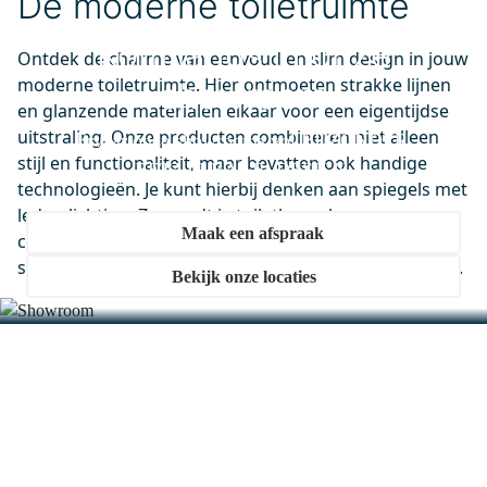
De moderne toiletruimte
Kom langs in onze
Ontdek de charme van eenvoud en slim design in jouw
moderne toiletruimte. Hier ontmoeten strakke lijnen
showroom
en glanzende materialen elkaar voor een eigentijdse
uitstraling. Onze producten combineren niet alleen
Ervaar onze showrooms vol BIJZONDER.
stijl en functionaliteit, maar bevatten ook handige
BETAALBAAR. DESIGN.
technologieën. Je kunt hierbij denken aan spiegels met
ledverlichting. Zo wordt je toiletbezoek een
Maak een afspraak
comfortabele belevenis. Ook behoefte aan strak en
slim sanitair? Kies dan voor een moderne toiletruimte.
Bekijk onze locaties