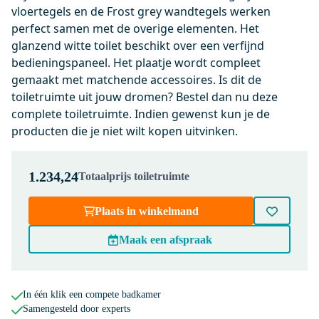
vloertegels en de Frost grey wandtegels werken
0,-
perfect samen met de overige elementen. Het
glanzend witte toilet beschikt over een verfijnd
bedieningspaneel. Het plaatje wordt compleet
KSW006E1MW
gemaakt met matchende accessoires. Is dit de
Flush Bedieningspaneel Toilet |
toiletruimte uit jouw dromen? Bestel dan nu deze
Chroom met glanzend wit glas
complete toiletruimte. Indien gewenst kun je de
Maandag in huis
producten die je niet wilt kopen uitvinken.
0,-
1.234,24
Totaalprijs toiletruimte
200-1202
Plaats in winkelmand
Radius WC Borstel | Chroom |
Hangende toiletborstelhouder
Maak een afspraak
Maandag in huis
0,-
In één klik een compete badkamer
Samengesteld door experts