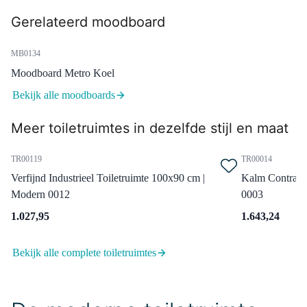
Maandag in huis
Gerelateerd moodboard
0,-
MB0134
Moodboard Metro Koel
99.000.504
Afvoerplug Niet Afsluitbaar
Bekijk alle moodboards
Chroom Rond
Meer toiletruimtes in dezelfde stijl en maat
Maandag in huis
0,-
TR00119
TR00014
Verfijnd Industrieel Toiletruimte 100x90 cm |
Kalm Contrast 
Modern 0012
0003
99.050.014
Design Sifon Chroom Rond
1.027,95
1.643,24
Maandag in huis
Bekijk alle complete toiletruimtes
0,-