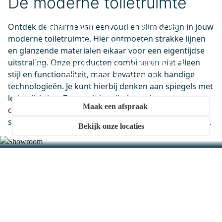
De moderne toiletruimte
M31-0400-55505
Primo Badkamerspiegel met
Kom langs in onze
Ontdek de charme van eenvoud en slim design in jouw
ledverlichting | 40x70cm
moderne toiletruimte. Hier ontmoeten strakke lijnen
showroom
Maandag in huis
en glanzende materialen elkaar voor een eigentijdse
0,-
uitstraling. Onze producten combineren niet alleen
Ervaar onze showrooms vol BIJZONDER.
stijl en functionaliteit, maar bevatten ook handige
BETAALBAAR. DESIGN.
technologieën. Je kunt hierbij denken aan spiegels met
ledverlichting. Zo wordt je toiletbezoek een
Maak een afspraak
comfortabele belevenis. Ook behoefte aan strak en
slim sanitair? Kies dan voor een moderne toiletruimte.
Bekijk onze locaties