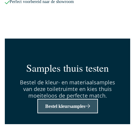
150-1103
Perfect voorbereid naar de showroom
Radius Toiletrolhouder |
Chroom
Maandag in huis
0,-
K110-1080
Fonteintje WC Clasico
Samples thuis testen
Keramiek Wit Kraangat Links
met Overloop
Bestel de kleur- en materiaalsamples
Maandag in huis
van deze toiletruimte en kies thuis
0,-
moeiteloos de perfecte match.
Bestel kleursamples
55.004.404N
Radius Fonteinkraan Opbouw |
Chroom | Koudwaterkraan