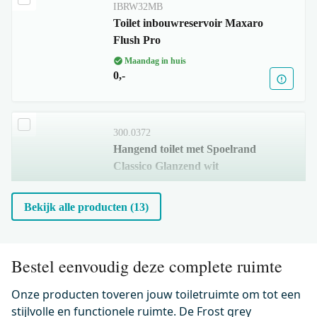
IBRW32MB
Toilet inbouwreservoir Maxaro
Flush Pro
Maandag in huis
0,-
300.0372
Hangend toilet met Spoelrand
Classico Glanzend wit
Maandag in huis
0,-
Bekijk alle producten (13)
500.0220
Bestel eenvoudig deze complete ruimte
Wc-bril verdikt Glanzend wit
incl. Softclose en Quick release
Onze producten toveren jouw toiletruimte om tot een
stijlvolle en functionele ruimte. De Frost grey
Maandag in huis