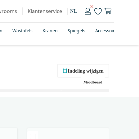
wrooms
Klantenservice
NL
en
Wastafels
Kranen
Spiegels
Accessoires
Bad
Indeling wijzigen
Moodboard
+ 1
foto’s