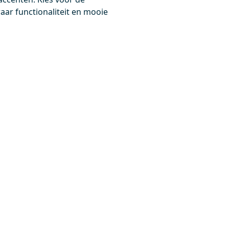
0,-
ar functionaliteit en mooie
Meer info
Meer info
3399
TS44002BRN