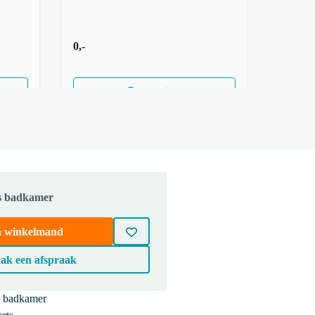
0,-
Meer info
js badkamer
in winkelmand
ak een afspraak
e badkamer