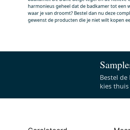
harmonieus geheel dat de badkamer tot een w
99.000.404BR
waar je van droomt? Bestel dan nu deze compl
91101
gewenst de producten die je niet wilt kopen e
Voor 13.00 uur besteld, maandag in huis
Voor
Afvoerplug Afsluitbaar Rvs Rond
Ruimt
Perfect te matchen met kleur kraan
Gesc
Pop-up functie
bad
Geschikt voor wastafel
Dank
de r
Samples
Dia
Bestel de
0,-
0,-
kies thui
Meer info