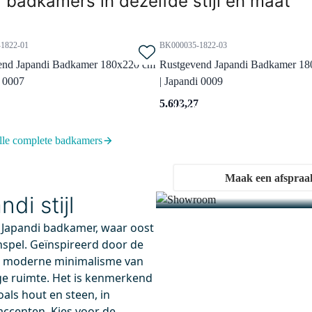
 badkamers in dezelfde stijl en maat
1822-01
BK000035-1822-03
end Japandi Badkamer 180x220 cm
Rustgevend Japandi Badkamer 1
i 0007
| Japandi 0009
Kom langs i
5.693,27
Ervaar onze showrooms
lle complete badkamers
0110C
DOR55-00002
Maak een afspraa
 13.00 uur besteld, maandag in huis
Niet meer leverbaar
i stijl
ond Badwand | 100 cm
Radius Opbouw Badkraan 
 Japandi badkamer, waar oost
m Helder glas
regendouche | Rvs
nspel. Geïnspireerd door de
Thermostatisch
 cm
et moderne minimalisme van
m veiligheidsglas
Thermostaatkraan
ge ruimte. Het is kenmerkend
usief glasoppervlakte-beschermer
Met handdouche en douchesla
oals hout en steen, in
accenten. Kies voor de