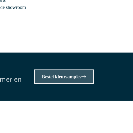
rts
r de showroom
DR63_0513SWN-EN
n huis
Voor 13.00 uur besteld, maandag in huis
Kepler Radiator Elektrisch |
immer
55x130 cm Mat wit 600 Watt
Aluminium
55 x 130 cm (bxh)
Met verwarmingselement
er
600 watt
Bestel kleursamples
amer en
0,-
Meer info