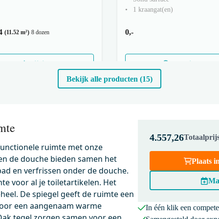
1 kraangat(en)
4
0,-
(11.52 m²)
8 dozen
Wijzigen
Meer info
Bekijk alle producten (15)
mte
4.557,26
Totaalpri
 functionele ruimte met onze
 en de douche bieden samen het
Plaats 
bad en verfrissen onder de douche.
Ma
e voor al je toiletartikelen. Het
heel. De spiegel geeft de ruimte een
gt voor een aangenaam warme
In één klik een compet
 Oak tegel zorgen samen voor een