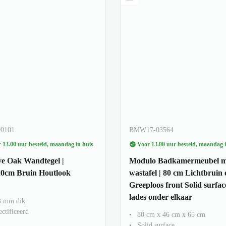
00101
BMW17-03564
 13.00 uur besteld, maandag in huis
Voor 13.00 uur besteld, maandag i
ve Oak Wandtegel |
Modulo Badkamermeubel m
0cm Bruin Houtlook
wastafel | 80 cm Lichtbruin 
Greeploos front Solid surfac
lades onder elkaar
8 mm dik
ctificeerd
80 cm x 46 cm x 65 cm
Solid surface