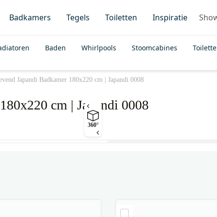
Badkamers
Tegels
Toiletten
Inspiratie
Sho
adiatoren
Baden
Whirlpools
Stoomcabines
Toilett
evend Japandi Badkamer 180x220 cm | Japandi 0008
180x220 cm | Japandi 0008
360°