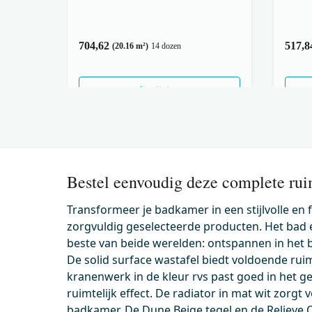
704,62
517,8
(20.16 m²)
14 dozen
Wijzigen
Bestel eenvoudig deze complete rui
Transformeer je badkamer in een stijlvolle en
zorgvuldig geselecteerde producten. Het bad
beste van beide werelden: ontspannen in het 
De solid surface wastafel biedt voldoende ruimt
kranenwerk in de kleur rvs past goed in het ge
ruimtelijk effect. De radiator in mat wit zor
badkamer. De Dune Beige tegel en de Relieve