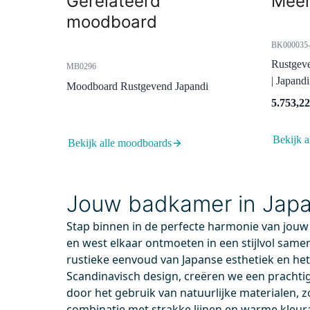
Gerelateerd
Meer
moodboard
BK000035-
Rustgev
MB0296
| Japand
Moodboard Rustgevend Japandi
5.753,22
Bekijk a
Bekijk alle moodboards
XZ06-1880G
BDA1
Voor 13.00 uur besteld, maandag in huis
Voor
Jouw badkamer in Japand
Procida Ligbad | 180x80cm Acryl
Diam
Stap binnen in de perfecte harmonie van jouw
Glans Wit
Chroo
en west elkaar ontmoeten in een stijlvol same
180x80 cm
100
rustieke eenvoud van Japanse esthetiek en h
Acryl versterkt met glasvezel
8 m
Scandinavisch design, creëren we een prachti
Comfortabele diepte van 35,5 cm
Incl
door het gebruik van natuurlijke materialen, z
combinatie met strakke lijnen en warme kleur