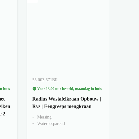
55.003.571BR
n huis
Voor 13.00 uur besteld, maandag in huis
et
Radius Wastafelkraan Opbouw |
eiken
Rvs | Eéngreeps mengkraan
e 2
Messing
Waterbesparend