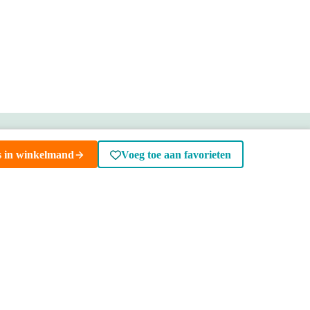
n huis
rloop
raan
 een
luiter
Bezoek onze showrooms
s in winkelmand
Voeg toe aan favorieten
Specialist in badkamers en tegels
ENSERVICE
TIJDEN
SKOSTEN