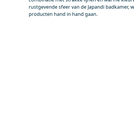
0,-
0,-
rustgevende sfeer van de Japandi badkamer, wa
producten hand in hand gaan.
Meer info
150-0602BR
91101