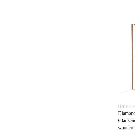
IDB1006
Diamond
Glanzend
wanden