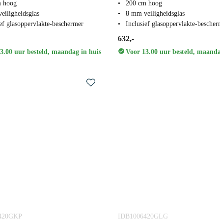
m hoog
200 cm hoog
eiligheidsglas
8 mm veiligheidsglas
ief glasoppervlakte-beschermer
Inclusief glasoppervlakte-besche
632,-
3.00 uur besteld, maandag in huis
Voor 13.00 uur besteld, maanda
420GKP
IDB1006420GLG