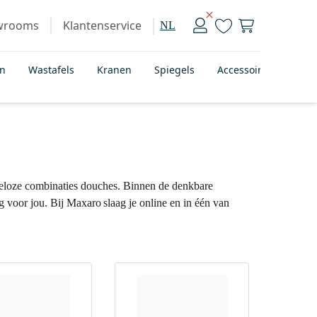
wrooms
Klantenservice
NL
en
Wastafels
Kranen
Spiegels
Accessoires
Bad
deloze combinaties douches. Binnen de denkbare
ng voor jou. Bij Maxaro slaag je online en in één van