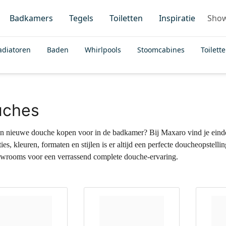
Badkamers
Tegels
Toiletten
Inspiratie
Sho
adiatoren
Baden
Whirlpools
Stoomcabines
Toilett
uches
een nieuwe douche kopen voor in de badkamer? Bij Maxaro vind je ein
es, kleuren, formaten en stijlen is er altijd een perfecte doucheopstelli
wrooms voor een verrassend complete douche-ervaring.