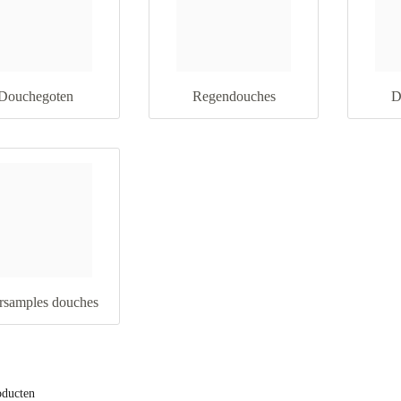
Douchegoten
Regendouches
D
rsamples douches
oducten