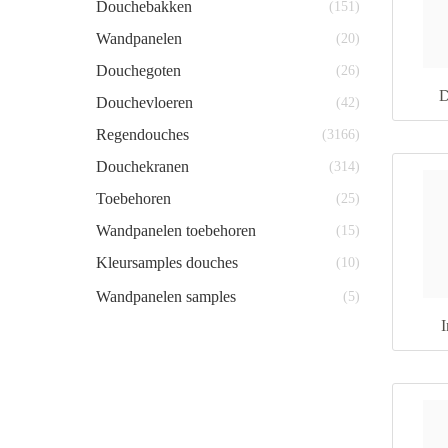
Douchebakken
(151)
Wandpanelen
(20)
Douchegoten
(26)
D
Douchevloeren
(42)
Regendouches
(3166)
Douchekranen
(314)
Toebehoren
(25)
Wandpanelen toebehoren
(15)
Kleursamples douches
(10)
Wandpanelen samples
(5)
I