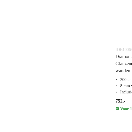
IDB1006
Diamond
Glanzend
wanden
200 c
8 mm v
Inclus
752,-
Voor 1