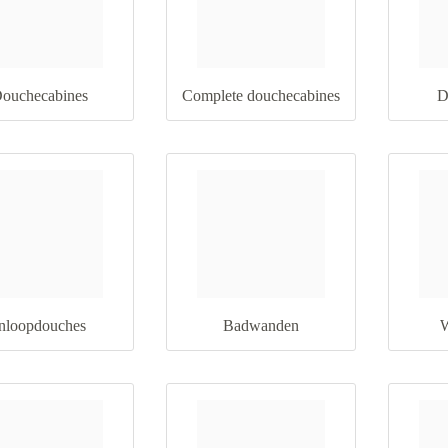
ouchecabines
Complete douchecabines
D
nloopdouches
Badwanden
W