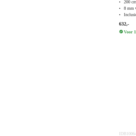
200 c
8 mm v
Inclus
632,-
Voor 1
IDB1006