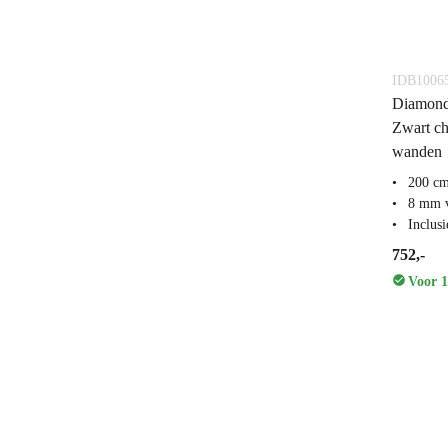
IDB1006
Diamond
Zwart ch
wanden
200 c
8 mm v
Inclus
752,-
Voor 1