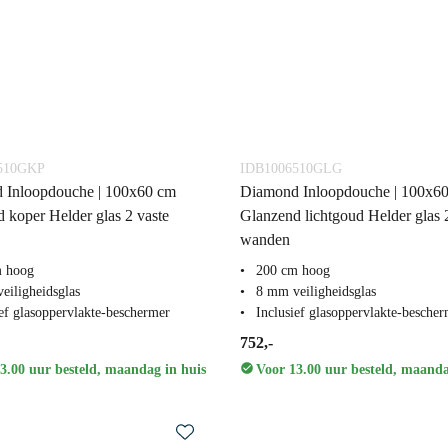
510GKP
IDB1006510GLG
 Inloopdouche | 100x60 cm
Diamond Inloopdouche | 100x6
 koper Helder glas 2 vaste
Glanzend lichtgoud Helder glas 
wanden
m hoog
200 cm hoog
eiligheidsglas
8 mm veiligheidsglas
ief glasoppervlakte-beschermer
Inclusief glasoppervlakte-besche
752,-
3.00 uur besteld, maandag in huis
Voor 13.00 uur besteld, maanda