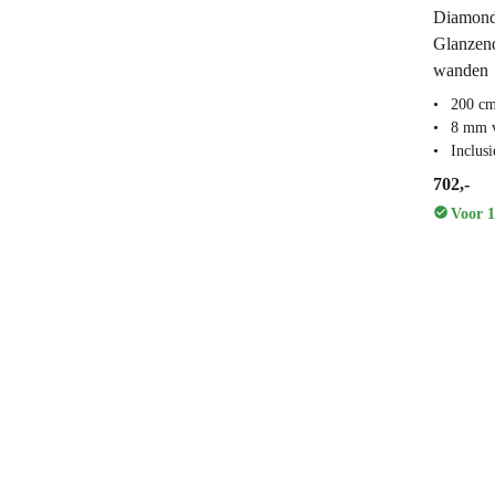
Diamond
Glanzend
wanden
200 c
8 mm v
Inclus
702,-
Voor 1