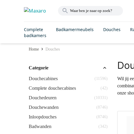
Complete
Badkamermeubels
Douches
R
badkamers
Home
Douches
Do
Categorie
Douchecabines
Wil jij 
(11596)
combinati
Complete douchecabines
(42)
onze sho
Douchedeuren
(10331)
Douchewanden
(8746)
Inloopdouches
(8746)
Badwanden
(342)