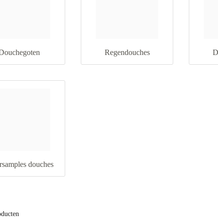
Douchegoten
Regendouches
D
rsamples douches
oducten