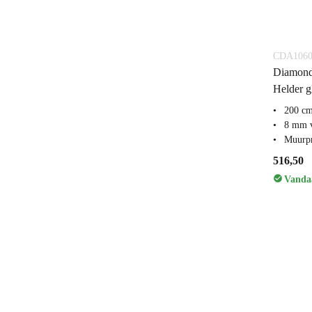
CDA1060
Diamond
Helder g
200 c
8 mm v
Muurpr
516,50
Vandaa