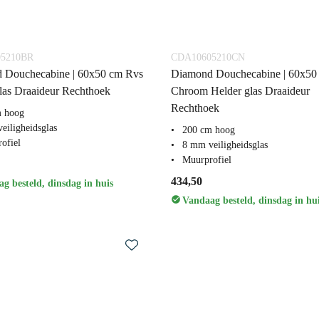
5210BR
CDA10605210CN
 Douchecabine | 60x50 cm Rvs
Diamond Douchecabine | 60x50
las Draaideur Rechthoek
Chroom Helder glas Draaideur
Rechthoek
m hoog
eiligheidsglas
200 cm hoog
ofiel
8 mm veiligheidsglas
Muurprofiel
434,50
g besteld, dinsdag in huis
Vandaag besteld, dinsdag in hu