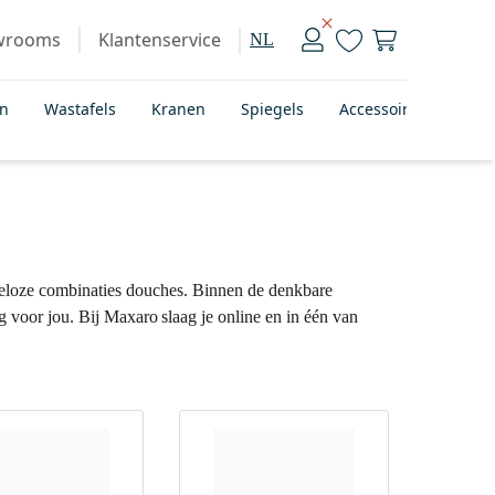
wrooms
Klantenservice
NL
en
Wastafels
Kranen
Spiegels
Accessoires
Bad
deloze combinaties douches. Binnen de denkbare
ng voor jou. Bij Maxaro slaag je online en in één van