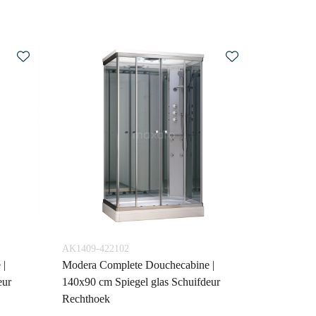
AK1409-422102
 |
Modera Complete Douchecabine |
eur
140x90 cm Spiegel glas Schuifdeur
Rechthoek