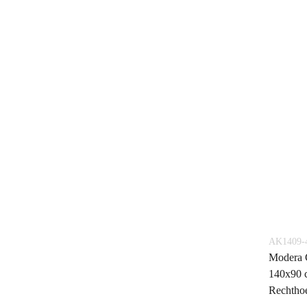
AK1409-
Modera 
140x90 c
Rechtho