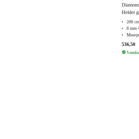
Diamond
Helder g
200 c
8 mm v
Muurpr
536,50
Vandaa