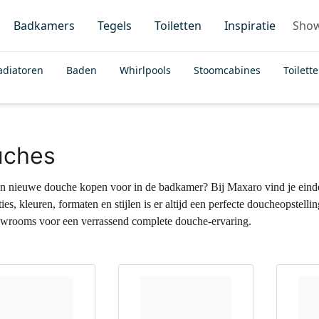
Badkamers
Tegels
Toiletten
Inspiratie
Sho
adiatoren
Baden
Whirlpools
Stoomcabines
Toilett
uches
een nieuwe douche kopen voor in de badkamer? Bij Maxaro vind je ein
es, kleuren, formaten en stijlen is er altijd een perfecte doucheopstelli
wrooms voor een verrassend complete douche-ervaring.