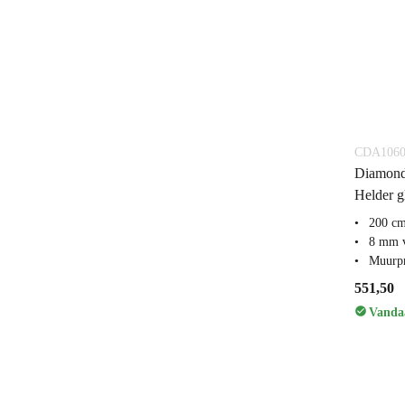
CDA1060
Diamond
Helder g
200 c
8 mm v
Muurpr
551,50
Vandaa