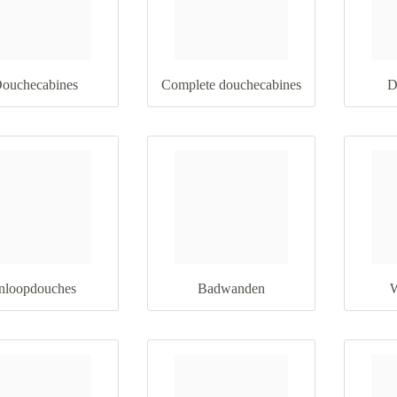
ouchecabines
Complete douchecabines
D
nloopdouches
Badwanden
W