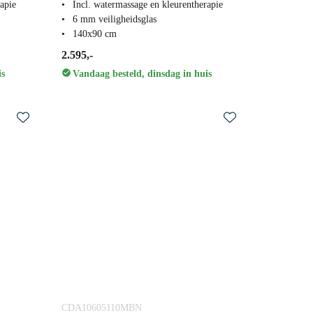
apie
Incl. watermassage en kleurentherapie
6 mm veiligheidsglas
140x90 cm
2.595,-
is
Vandaag besteld, dinsdag in huis
CDA10605110MBN