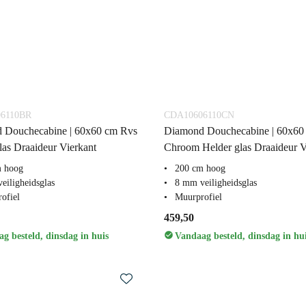
6110BR
CDA10606110CN
 Douchecabine | 60x60 cm Rvs
Diamond Douchecabine | 60x60
las Draaideur Vierkant
Chroom Helder glas Draaideur V
m hoog
200 cm hoog
eiligheidsglas
8 mm veiligheidsglas
ofiel
Muurprofiel
459,50
g besteld, dinsdag in huis
Vandaag besteld, dinsdag in hu