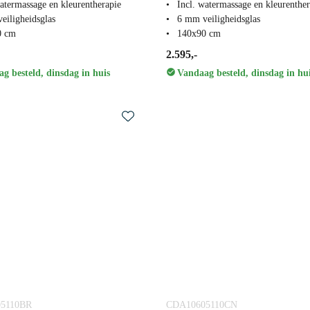
watermassage en kleurentherapie
Incl. watermassage en kleurenther
eiligheidsglas
6 mm veiligheidsglas
0 cm
140x90 cm
2.595,-
g besteld, dinsdag in huis
Vandaag besteld, dinsdag in hu
5110BR
CDA10605110CN