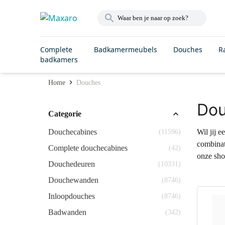
Complete
Badkamermeubels
Douches
R
badkamers
Home
Douches
Do
Categorie
Douchecabines
Wil jij 
(11596)
combinati
Complete douchecabines
(42)
onze sho
Douchedeuren
(10331)
Douchewanden
(8746)
Inloopdouches
(8746)
Badwanden
(342)