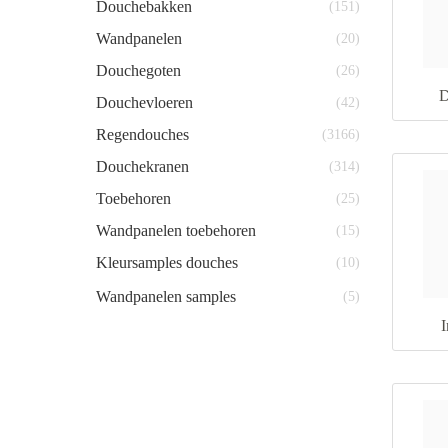
Douchebakken
(151)
Wandpanelen
(20)
Douchegoten
(26)
D
Douchevloeren
(42)
Regendouches
(3166)
Douchekranen
(314)
Toebehoren
(25)
Wandpanelen toebehoren
(15)
Kleursamples douches
(10)
Wandpanelen samples
(5)
I