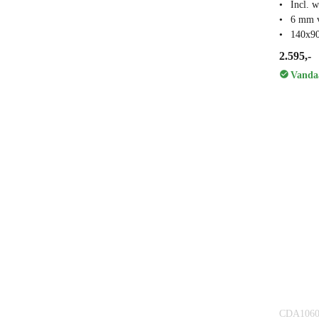
Incl. 
6 mm v
140x9
2.595,-
Vandaa
CDA1060