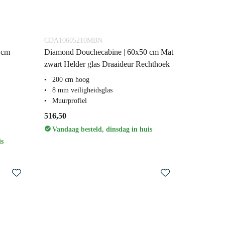
CDA10605210MBN
 cm
Diamond Douchecabine | 60x50 cm Mat
zwart Helder glas Draaideur Rechthoek
200 cm hoog
8 mm veiligheidsglas
Muurprofiel
516,50
Vandaag besteld, dinsdag in huis
is