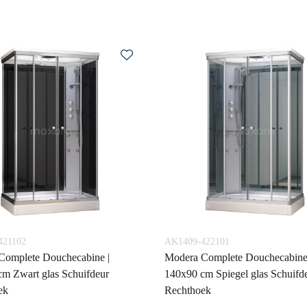
421102
AK1409-422101
Complete Douchecabine |
Modera Complete Douchecabine
m Zwart glas Schuifdeur
140x90 cm Spiegel glas Schuifd
ek
Rechthoek