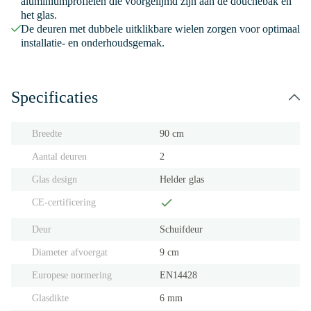
aluminiumprofielen die voorgelijmd zijn aan de douchebak en
het glas.
De deuren met dubbele uitklikbare wielen zorgen voor optimaal
installatie- en onderhoudsgemak.
Specificaties
Breedte
90 cm
Aantal deuren
2
Glas design
Helder glas
CE-certificering
Deur
Schuifdeur
Diameter afvoergat
9 cm
Europese normering
EN14428
Glasdikte
6 mm