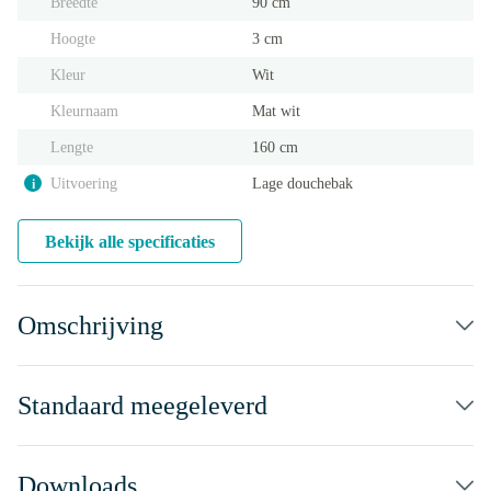
Breedte
90 cm
Hoogte
3 cm
Kleur
Wit
Kleurnaam
Mat wit
Lengte
160 cm
Uitvoering
Lage douchebak
i
Bekijk alle specificaties
Omschrijving
Standaard meegeleverd
Downloads