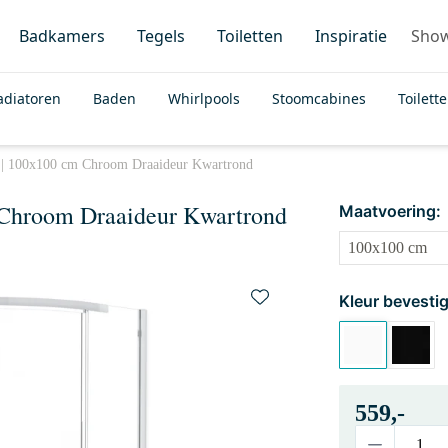
Badkamers
Tegels
Toiletten
Inspiratie
Sho
adiatoren
Baden
Whirlpools
Stoomcabines
Toilett
 | 100x100 cm Chroom Draaideur Kwartrond
 Chroom Draaideur Kwartrond
Maatvoering:
Kleur bevestig
559,-