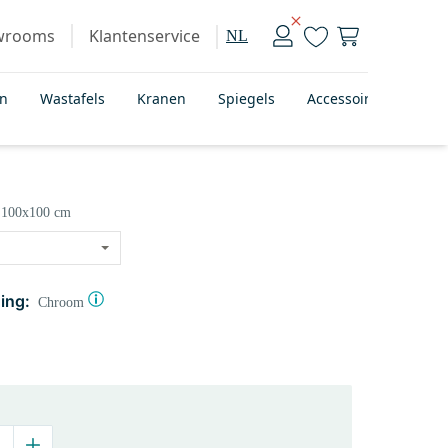
wrooms
Klantenservice
NL
en
Wastafels
Kranen
Spiegels
Accessoires
Bad
100x100 cm
ing:
Chroom