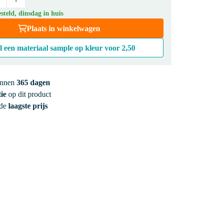
teld, dinsdag in huis
Plaats in winkelwagen
l een materiaal sample op kleur voor
2,50
innen
365 dagen
ie
op dit product
 de
laagste prijs