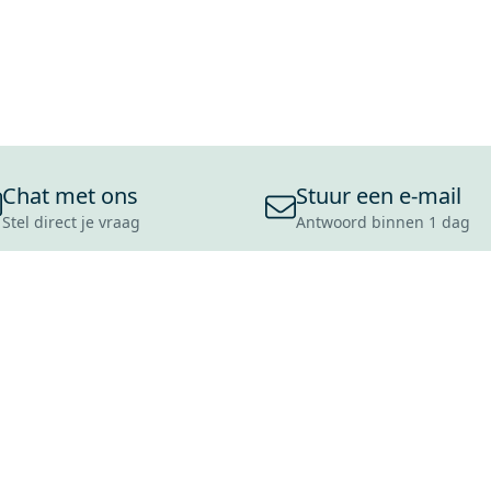
Chat met ons
Stuur een e-mail
Stel direct je vraag
Antwoord binnen 1 dag
ONS ASSORTIMENT
OVER MAXARO
KLANT
BADKAMERS
REVIEWS
CONTACT
TEGELS
OVER ONS
OPENINGS
TOILETTEN
CULTUURWAARDEN
LEVERING
MOODBOARDS
ONZE GESCHIEDENIS
SCHADE