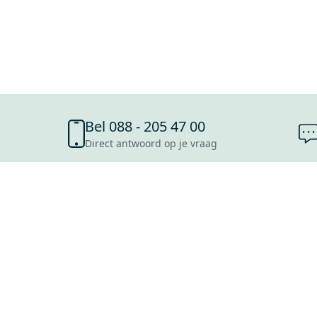
Bel 088 - 205 47 00
Direct antwoord op je vraag
SHOWROOMS
ROOSENDAAL
UTRECHT
ROTTERDAM
HOOFDDORP