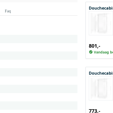
Douchecabi
Faq
801,-
Vandaag be
Douchecabin
773,-