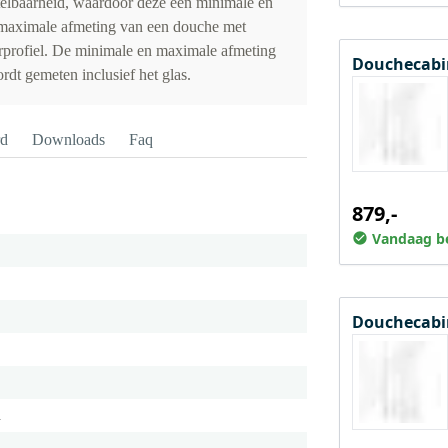
elbaarheid, waardoor deze een minimale en
maximale afmeting van een douche met
rprofiel. De minimale en maximale afmeting
Douchecabi
dt gemeten inclusief het glas.
rd
Downloads
Faq
879,-
Vandaag be
Douchecabin
m