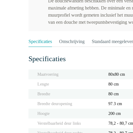
De douchewanden beschikken over een verst
maximale afmeting hebben. De minimale en 
muurprofiel wordt gemeten inclusief het muu
van een douche met tweepuntsbevestiging wor
Specificaties
Omschrijving
Standaard meegeleve
Specificaties
Maatvoering
80x80 cm
Lengte
80 cm
Breedte
80 cm
Breedte deuropening
97.3 cm
Hoogte
200 cm
Verstelbaarheid deur links
78,2 - 80,7 c