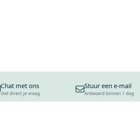
Chat met ons
Stuur een e-mail
Stel direct je vraag
Antwoord binnen 1 dag
ONS ASSORTIMENT
OVER MAXARO
KLANT