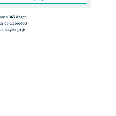
innen
365 dagen
ie
op dit product
 de
laagste prijs