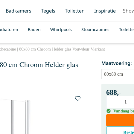
Badkamers
Tegels
Toiletten
Inspiratie
Sho
adiatoren
Baden
Whirlpools
Stoomcabines
Toilett
hecabine | 80x80 cm Chroom Helder glas Vouwdeur Vierkant
x80 cm Chroom Helder glas
Maatvoering:
688,-
Vandaag bes
Beste