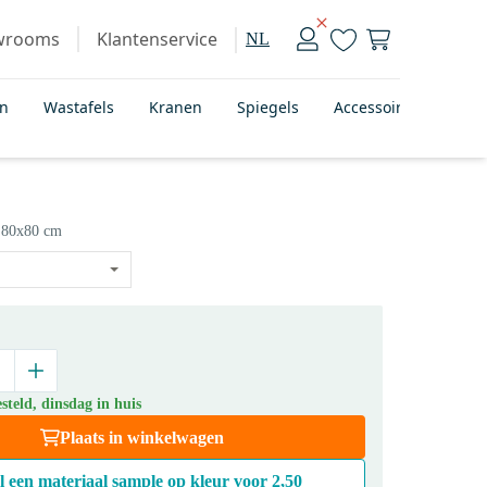
wrooms
Klantenservice
NL
en
Wastafels
Kranen
Spiegels
Accessoires
Bad
80x80 cm
teld, dinsdag in huis
Plaats in winkelwagen
l een materiaal sample op kleur voor
2,50