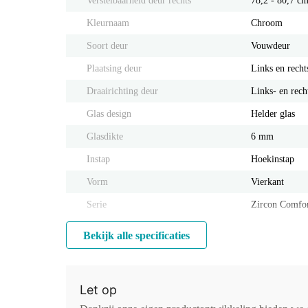
Verstelbaarheid deur rechts
78,2 - 80,7 c
Kleurnaam
Chroom
Soort deur
Vouwdeur
Plaatsing deur
Links en recht
Draairichting deur
Links- en rech
Glas design
Helder glas
Glasdikte
6 mm
Instap
Hoekinstap
Vorm
Vierkant
Serie
Zircon Comfo
Bekijk alle specificaties
Let op