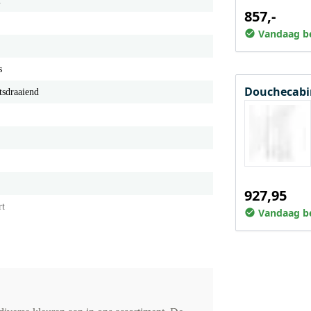
m
857,-
Vandaag be
s
Douchecabin
tsdraaiend
927,95
rt
Vandaag be