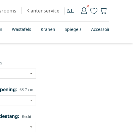
wrooms
Klantenservice
NL
en
Wastafels
Kranen
Spiegels
Accessoires
Bad
m
pening:
68.7 cm
tiestang:
Recht