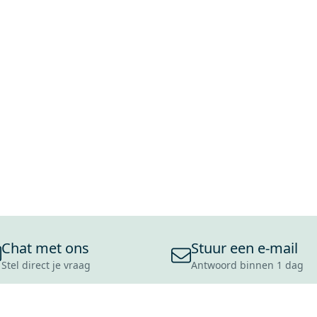
Chat met ons
Stuur een e-mail
Stel direct je vraag
Antwoord binnen 1 dag