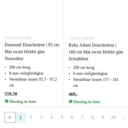
DDV091230MB
S0820-1600MN
Diamond Douchedeur | 95 cm
Ruby Allure Douchedeur |
Mat zwart Helder glas
160 cm Mat zwart Helder glas
Vouwdeur
Schuifdeur
200 cm hoog
200 cm hoog
8 mm veiligheidsglas
6 mm veiligheidsglas
Verstelbaar tussen 95,7 - 97,2
Verstelbaar tussen 157 - 161
cm
cm
519,50
469,-
Dinsdag in huis
Dinsdag in huis
2
3
4
5
6
7
8
9
10
…
1