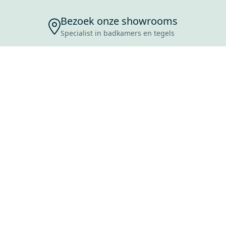
Bezoek onze showrooms
Specialist in badkamers en tegels
ENSERVICE
TIJDEN
SKOSTEN
ROCES
ANVRAAG
EVOORWAARDEN
ERWERPEN