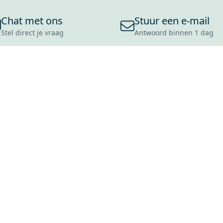
Chat met ons
Stuur een e-mail
Stel direct je vraag
Antwoord binnen 1 dag
ONS ASSORTIMENT
OVER MAXARO
KLANT
BADKAMERS
REVIEWS
CONTACT
TEGELS
OVER ONS
OPENINGS
TOILETTEN
CULTUURWAARDEN
LEVERING
MOODBOARDS
ONZE GESCHIEDENIS
SCHADE
DUURZAAMHEID
RETOURP
MAXARO ALS WERKGEVER
SERVICEA
VACATURES
ZAKELIJK
BLOG
GARANTI
ALLE OND