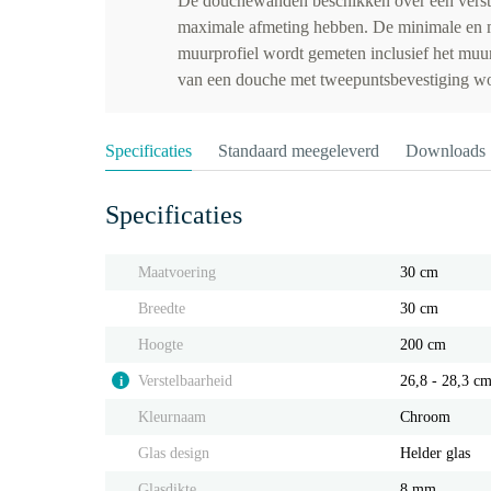
De douchewanden beschikken over een verst
maximale afmeting hebben. De minimale en 
muurprofiel wordt gemeten inclusief het muu
van een douche met tweepuntsbevestiging wor
Specificaties
Standaard meegeleverd
Downloads
Specificaties
Maatvoering
30 cm
Breedte
30 cm
Hoogte
200 cm
Verstelbaarheid
26,8 - 28,3 c
i
Kleurnaam
Chroom
Glas design
Helder glas
Glasdikte
8 mm