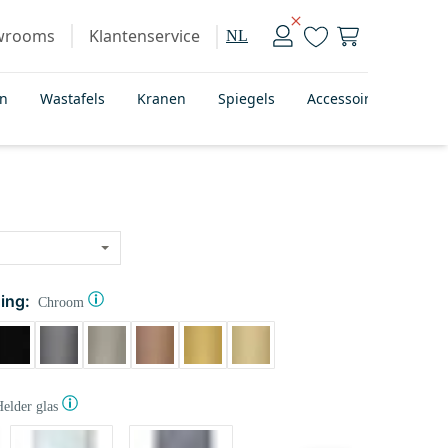
wrooms
Klantenservice
NL
en
Wastafels
Kranen
Spiegels
Accessoires
Bad
ing:
Chroom
elder glas