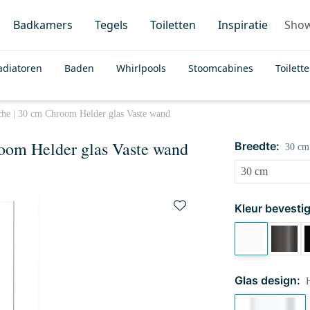
Badkamers
Tegels
Toiletten
Inspiratie
Sho
adiatoren
Baden
Whirlpools
Stoomcabines
Toilett
he | 30 cm Chroom Helder glas Vaste wand
oom Helder glas Vaste wand
Breedte:
30 cm
Kleur bevestig
Glas design:
H