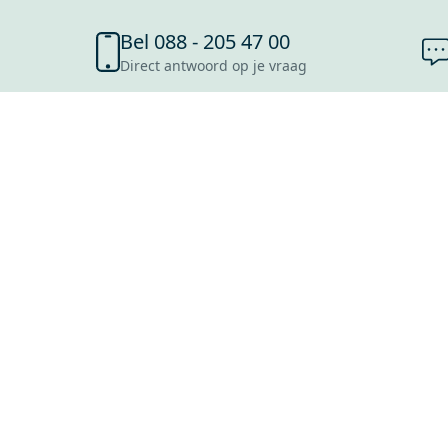
Bel 088 - 205 47 00
Direct antwoord op je vraag
SHOWROOMS
ROOSENDAAL
UTRECHT
ROTTERDAM
HOOFDDORP
Mijn Maxaro login
EINDHOVEN
LEEUWARDEN
HEERLEN
NIJMEGEN
ANTWERPEN