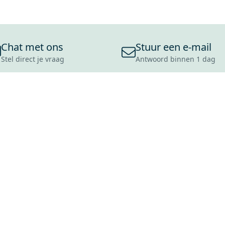
Chat met ons
Stuur een e-mail
Stel direct je vraag
Antwoord binnen 1 dag
ONS ASSORTIMENT
OVER MAXARO
KLANT
BADKAMERS
REVIEWS
CONTACT
TEGELS
OVER ONS
OPENINGS
TOILETTEN
CULTUURWAARDEN
LEVERING
MOODBOARDS
ONZE GESCHIEDENIS
SCHADE
DUURZAAMHEID
RETOURP
MAXARO ALS WERKGEVER
SERVICEA
VACATURES
ZAKELIJK