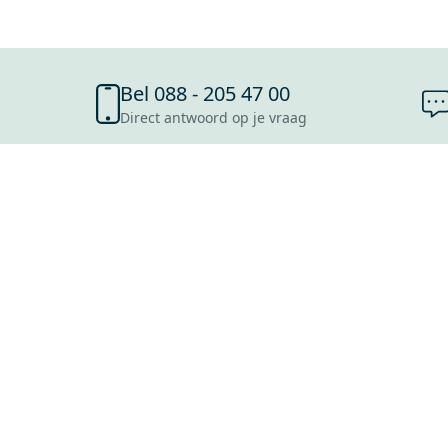
Bel 088 - 205 47 00
Direct antwoord op je vraag
SHOWROOMS
ROOSENDAAL
UTRECHT
ROTTERDAM
HOOFDDORP
Mijn Maxaro login
EINDHOVEN
LEEUWARDEN
HEERLEN