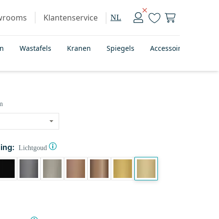
wrooms
Klantenservice
NL
en
Wastafels
Kranen
Spiegels
Accessoires
Bad
m
ing:
Lichtgoud