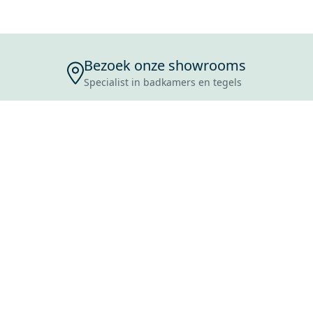
Bezoek onze showrooms
Specialist in badkamers en tegels
ENSERVICE
TIJDEN
SKOSTEN
ROCES
ANVRAAG