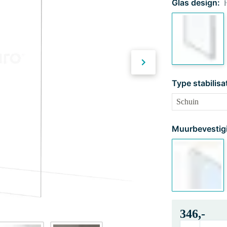
Glas design:
H
Type stabilisa
Muurbevestig
346,-