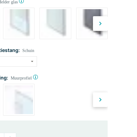
elder glas
tiestang:
Schuin
ing:
Muurprofiel