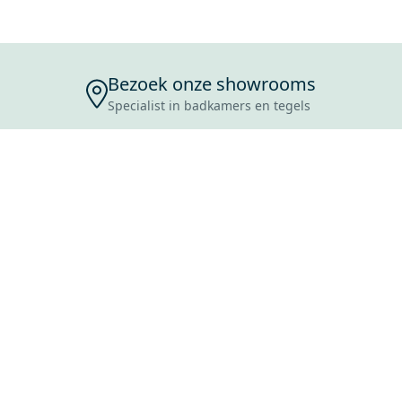
Bezoek onze showrooms
Specialist in badkamers en tegels
ENSERVICE
TIJDEN
SKOSTEN
ROCES
ANVRAAG