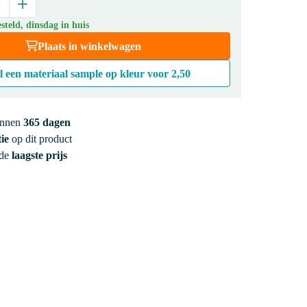
teld, dinsdag in huis
Plaats in winkelwagen
l een materiaal sample op kleur voor
2,50
innen
365 dagen
ie
op dit product
 de
laagste prijs