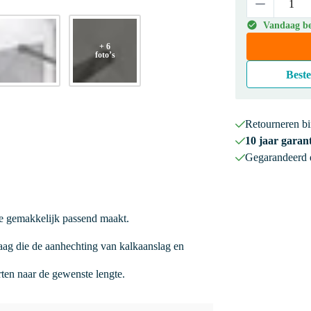
Vandaag bes
+ 6
foto’s
Beste
Retourneren b
10 jaar garant
Gegarandeerd
he gemakkelijk passend maakt.
ag die de aanhechting van kalkaanslag en
orten naar de gewenste lengte.