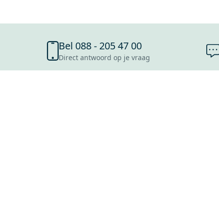
Bel 088 - 205 47 00
Direct antwoord op je vraag
SHOWROOMS
ROOSENDAAL
UTRECHT
ROTTERDAM
HOOFDDORP
Mijn Maxaro login
EINDHOVEN
LEEUWARDEN
HEERLEN