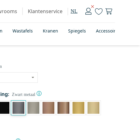
wrooms
Klantenservice
NL
en
Wastafels
Kranen
Spiegels
Accessoires
Bad
m
ing:
Zwart metaal