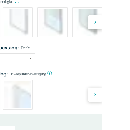
Rookglas
tiestang:
Recht
ing:
Tweepuntsbevestiging