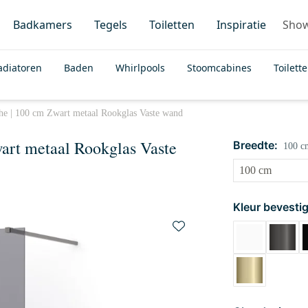
Badkamers
Tegels
Toiletten
Inspiratie
Sho
adiatoren
Baden
Whirlpools
Stoomcabines
Toilett
e | 100 cm Zwart metaal Rookglas Vaste wand
art metaal Rookglas Vaste
Breedte:
100 c
Kleur bevestig