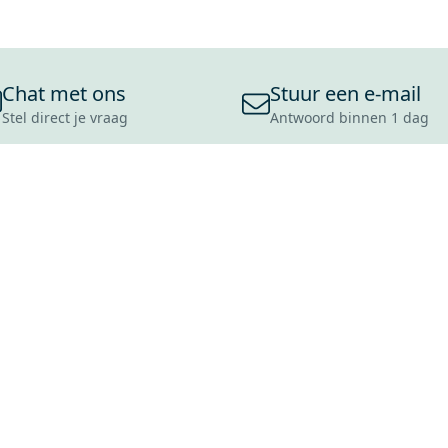
Chat met ons
Stuur een e-mail
Stel direct je vraag
Antwoord binnen 1 dag
ONS ASSORTIMENT
OVER MAXARO
KLANT
BADKAMERS
REVIEWS
CONTACT
TEGELS
OVER ONS
OPENINGS
TOILETTEN
CULTUURWAARDEN
LEVERING
MOODBOARDS
ONZE GESCHIEDENIS
SCHADE
DUURZAAMHEID
RETOURP
MAXARO ALS WERKGEVER
SERVICEA
VACATURES
ZAKELIJK