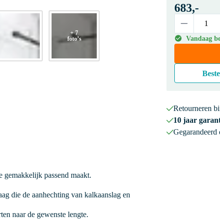
683,-
+ 7
Vandaag bes
foto’s
Beste
Retourneren b
10 jaar garant
Gegarandeerd
he gemakkelijk passend maakt.
ag die de aanhechting van kalkaanslag en
orten naar de gewenste lengte.