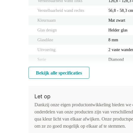
Verstelbaarheid wand links
126,8 - 128,3
Verstelbaarheid wand rechts
56,8 - 58,3 c
Kleurnaam
Mat zwart
Glas design
Helder glas
Glasdikte
8 mm
Uitvoering
2 vaste wande
Serie
Diamond
Bekijk alle specificaties
Let op
Dankzij onze eigen productontwikkeling bieden we d
onderdelen van onze producten zijn van verschillen
qua kleur licht van elkaar afwijken. Onze productspe
om ze zo goed mogelijk op elkaar af te stemmen.