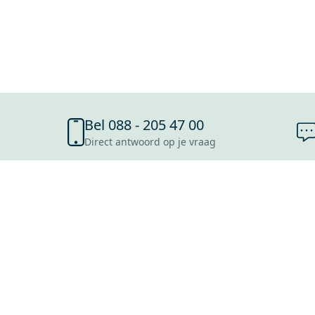
Bel 088 - 205 47 00
Direct antwoord op je vraag
SHOWROOMS
ROOSENDAAL
UTRECHT
ROTTERDAM
HOOFDDORP