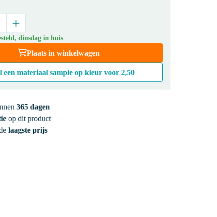
teld, dinsdag in huis
Plaats in winkelwagen
l een materiaal sample op kleur voor
2,50
innen
365 dagen
ie
op dit product
 de
laagste prijs