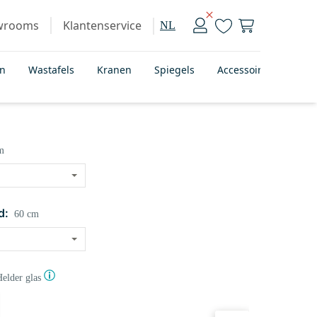
wrooms
Klantenservice
NL
en
Wastafels
Kranen
Spiegels
Accessoires
Bad
m
d:
60 cm
elder glas