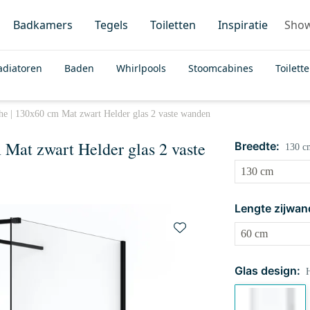
Badkamers
Tegels
Toiletten
Inspiratie
Sho
adiatoren
Baden
Whirlpools
Stoomcabines
Toilett
e | 130x60 cm Mat zwart Helder glas 2 vaste wanden
Mat zwart Helder glas 2 vaste
Breedte:
130 c
Lengte zijwan
Glas design:
H