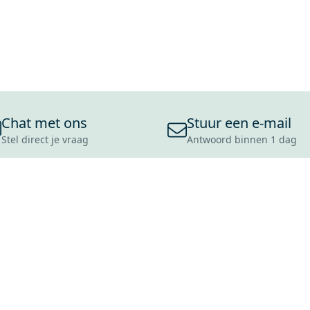
Chat met ons
Stuur een e-mail
Stel direct je vraag
Antwoord binnen 1 dag
ONS ASSORTIMENT
OVER MAXARO
KLANT
BADKAMERS
REVIEWS
CONTACT
TEGELS
OVER ONS
OPENINGS
TOILETTEN
CULTUURWAARDEN
LEVERING
MOODBOARDS
ONZE GESCHIEDENIS
SCHADE