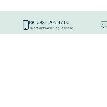
Bel 088 - 205 47 00
Direct antwoord op je vraag
SHOWROOMS
ROOSENDAAL
UTRECHT
ROTTERDAM
HOOFDDORP
Mijn Maxaro login
EINDHOVEN
LEEUWARDEN
HEERLEN