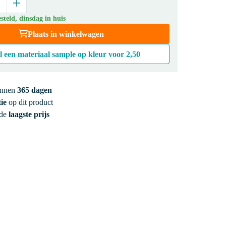
teld, dinsdag in huis
Plaats in winkelwagen
l een materiaal sample op kleur voor
2,50
innen
365 dagen
ie
op dit product
 de
laagste prijs