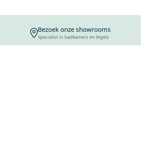
Bezoek onze showrooms
Specialist in badkamers en tegels
ENSERVICE
TIJDEN
SKOSTEN
ROCES
ANVRAAG