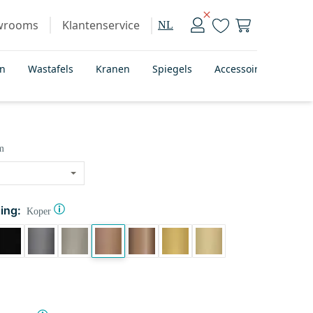
wrooms
Klantenservice
NL
en
Wastafels
Kranen
Spiegels
Accessoires
Bad
m
ing:
Koper