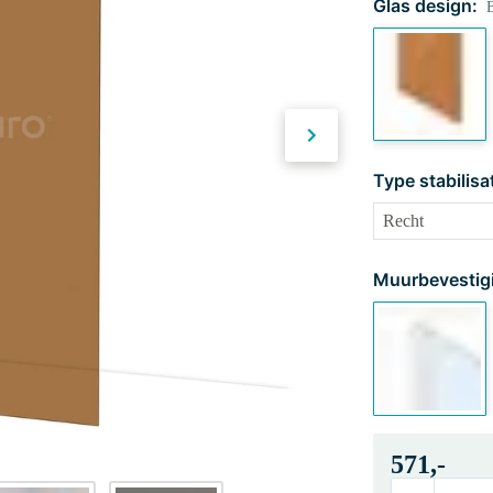
Glas design:
B
Type stabilisa
Muurbevestig
571,-