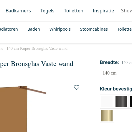
Badkamers
Tegels
Toiletten
Inspiratie
Sho
adiatoren
Baden
Whirlpools
Stoomcabines
Toilett
e | 140 cm Koper Bronsglas Vaste wand
per Bronsglas Vaste wand
Breedte:
140 c
Kleur bevestig