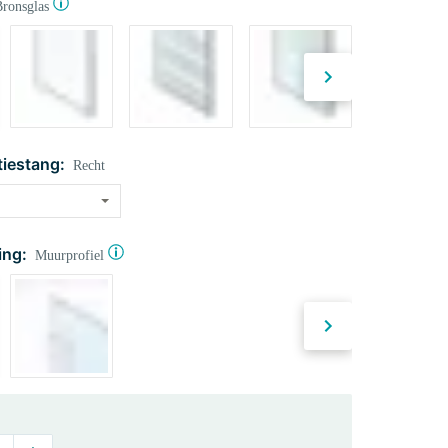
ronsglas
tiestang:
Recht
ing:
Muurprofiel