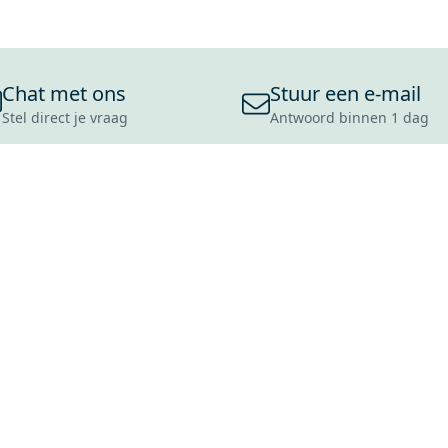
Chat met ons
Stuur een e-mail
Stel direct je vraag
Antwoord binnen 1 dag
ONS ASSORTIMENT
OVER MAXARO
KLANT
BADKAMERS
REVIEWS
CONTACT
TEGELS
OVER ONS
OPENINGS
TOILETTEN
CULTUURWAARDEN
LEVERING
MOODBOARDS
ONZE GESCHIEDENIS
SCHADE
DUURZAAMHEID
RETOURP
MAXARO ALS WERKGEVER
SERVICEA
VACATURES
ZAKELIJK