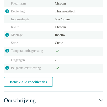
Kleurnaam
Chroom
Bediening
Thermostatisch
i
Inbouwdiepte
60~75 mm
Kleur
Chroom
Montage
Inbouw
i
Serie
Cubic
Temperatuurbegrenzing
i
Uitgangen
2
Belgaqua certificering
i
Bekijk alle specificaties
Omschrijving