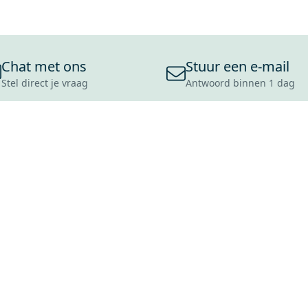
Chat met ons
Stuur een e-mail
Stel direct je vraag
Antwoord binnen 1 dag
ONS ASSORTIMENT
OVER MAXARO
KLANT
BADKAMERS
REVIEWS
CONTACT
TEGELS
OVER ONS
OPENINGS
TOILETTEN
CULTUURWAARDEN
LEVERING
MOODBOARDS
ONZE GESCHIEDENIS
SCHADE
DUURZAAMHEID
RETOURP
MAXARO ALS WERKGEVER
SERVICEA
VACATURES
ZAKELIJK