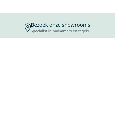
Bezoek onze showrooms
Specialist in badkamers en tegels
ENSERVICE
TIJDEN
SKOSTEN
ROCES
ANVRAAG