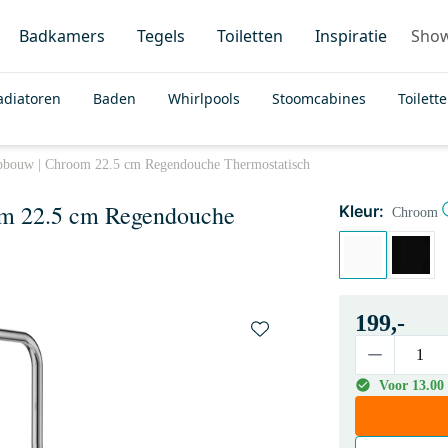
Badkamers
Tegels
Toiletten
Inspiratie
Sho
adiatoren
Baden
Whirlpools
Stoomcabines
Toilett
bouw | Chroom 22.5 cm Regendouche Thermostatisch
m 22.5 cm Regendouche
Kleur:
Chroom
199,-
Voor 13.00 