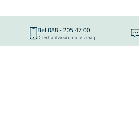
Bel 088 - 205 47 00
Direct antwoord op je vraag
SHOWROOMS
ROOSENDAAL
UTRECHT
ROTTERDAM
HOOFDDORP
Mijn Maxaro login
EINDHOVEN
LEEUWARDEN
HEERLEN