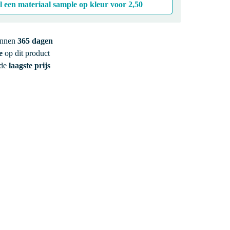
l een materiaal sample op kleur voor
2,50
innen
365 dagen
e
op dit product
 de
laagste prijs