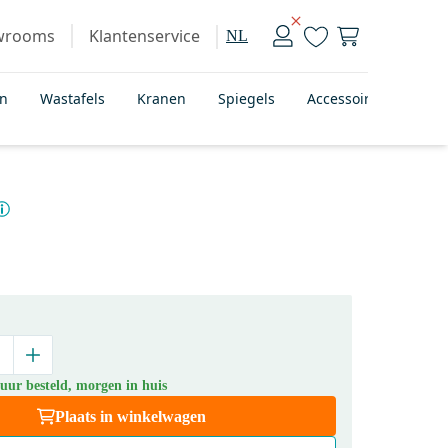
wrooms
Klantenservice
NL
en
Wastafels
Kranen
Spiegels
Accessoires
Bad
uur besteld, morgen in huis
Plaats in winkelwagen