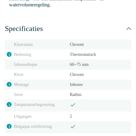
watervolumeregeling.
Specificaties
Kleurnaam
Chroom
Bediening
Thermostatisch
i
Inbouwdiepte
60~75 mm
Kleur
Chroom
Montage
Inbouw
i
Serie
Radius
Temperatuurbegrenzing
i
Uitgangen
2
Belgaqua certificering
i