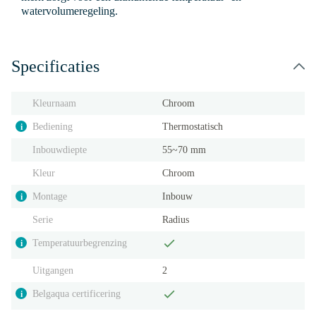
watervolumeregeling.
Specificaties
Kleurnaam
Chroom
Bediening
Thermostatisch
i
Inbouwdiepte
55~70 mm
Kleur
Chroom
Montage
Inbouw
i
Serie
Radius
Temperatuurbegrenzing
i
Uitgangen
2
Belgaqua certificering
i