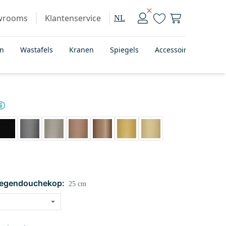
wrooms
Klantenservice
NL
en
Wastafels
Kranen
Spiegels
Accessoires
Bad
regendouchekop:
25 cm