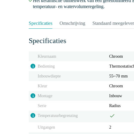
Het keramische binnenwerk van een gerenommeerd E
temperatuur- en watervolumeregeling.
Specificaties
Omschrijving
Standaard meegeleve
Specificaties
Kleurnaam
Chroom
Bediening
Thermostatisc
i
Inbouwdiepte
55~70 mm
Kleur
Chroom
Montage
Inbouw
i
Serie
Radius
Temperatuurbegrenzing
i
Uitgangen
2