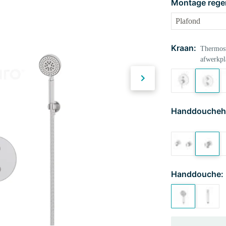
Montage rege
Kraan:
Thermost
afwerkpl
Handdoucheh
Handdouche: