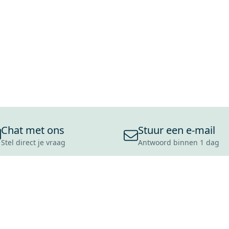
Chat met ons
Stuur een e-mail
Stel direct je vraag
Antwoord binnen 1 dag
ONS ASSORTIMENT
OVER MAXARO
KLANT
BADKAMERS
REVIEWS
CONTACT