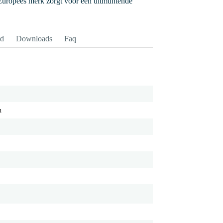
uropees merk zorgt voor een uitmuntende
rd
Downloads
Faq
h