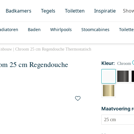
Badkamers
Tegels
Toiletten
Inspiratie
Sho
adiatoren
Baden
Whirlpools
Stoomcabines
Toilett
Inbouw | Chroom 25 cm Regendouche Thermostatisch
oom 25 cm Regendouche
Kleur:
Chroom
Maatvoering 