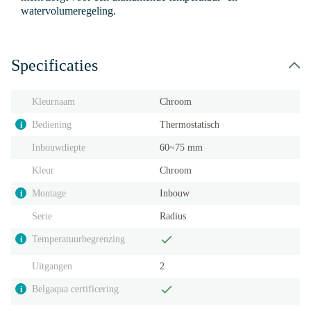
watervolumeregeling.
Specificaties
Kleurnaam
Chroom
Bediening
Thermostatisch
i
Inbouwdiepte
60~75 mm
Kleur
Chroom
Montage
Inbouw
i
Serie
Radius
Temperatuurbegrenzing
i
Uitgangen
2
Belgaqua certificering
i