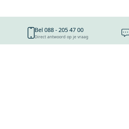
Bel 088 - 205 47 00
Direct antwoord op je vraag
SHOWROOMS
ROOSENDAAL
UTRECHT
ROTTERDAM
HOOFDDORP
Mijn Maxaro login
EINDHOVEN
LEEUWARDEN