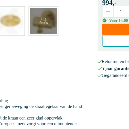
994,-
+ 11
Voor 13.00 
foto’s
Retourneren b
5 jaar garanti
Gegarandeerd
aling.
ingerbeweging de straalregelaar van de hand-
 de kraan een zeer glad oppervlak.
uropees merk zorgt voor een uitmuntende