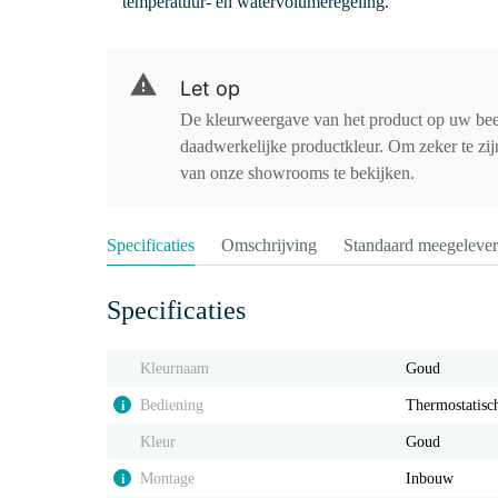
temperatuur- en watervolumeregeling.
Let op
De kleurweergave van het product op uw be
daadwerkelijke productkleur. Om zeker te zijn
van onze showrooms te bekijken.
Specificaties
Omschrijving
Standaard meegeleve
Specificaties
Kleurnaam
Goud
Bediening
Thermostatisc
i
Kleur
Goud
Montage
Inbouw
i