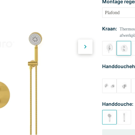
Montage rege
Kraan:
Thermost
afwerkpl
Handdoucheh
Handdouche: