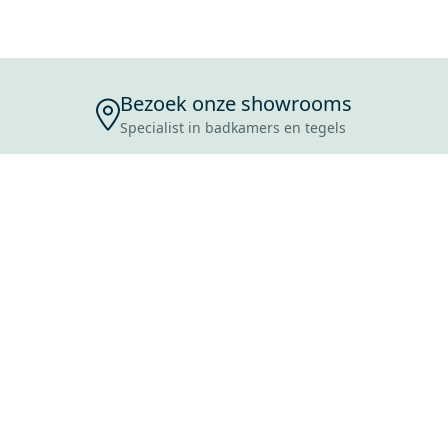
Bezoek onze showrooms
Specialist in badkamers en tegels
ENSERVICE
TIJDEN
SKOSTEN
ROCES
ANVRAAG