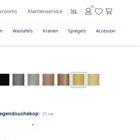
wrooms
Klantenservice
NL
en
Wastafels
Kranen
Spiegels
Accessoires
Bad
regendouchekop:
25 cm