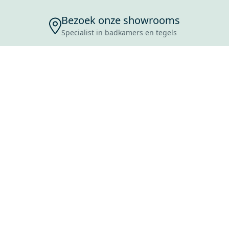
Bezoek onze showrooms
Specialist in badkamers en tegels
ENSERVICE
TIJDEN
SKOSTEN
ROCES
ANVRAAG
EVOORWAARDEN
ERWERPEN