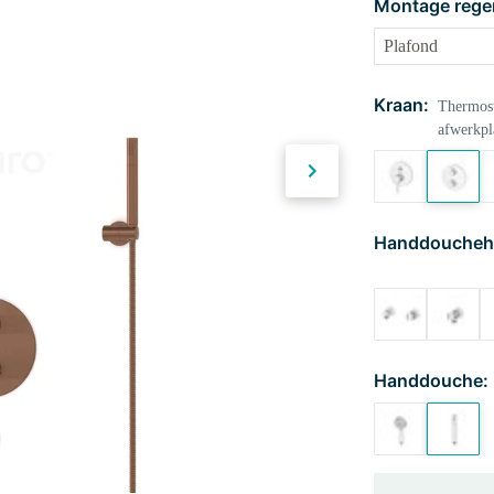
Montage rege
Kraan:
Thermost
afwerkpl
Handdoucheh
Handdouche: