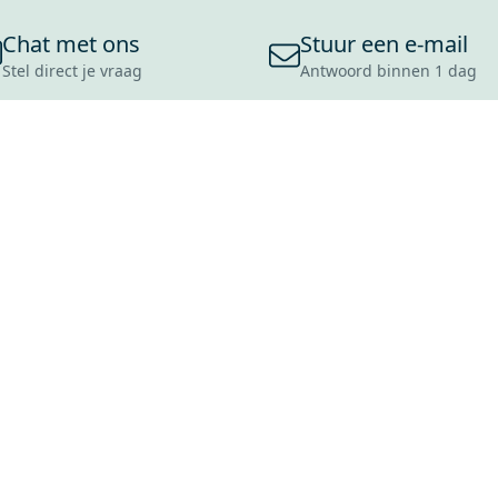
Chat met ons
Stuur een e-mail
Stel direct je vraag
Antwoord binnen 1 dag
ONS ASSORTIMENT
OVER MAXARO
KLANT
BADKAMERS
REVIEWS
CONTACT
TEGELS
OVER ONS
OPENINGS
TOILETTEN
CULTUURWAARDEN
LEVERING
MOODBOARDS
ONZE GESCHIEDENIS
SCHADE
DUURZAAMHEID
RETOURP
MAXARO ALS WERKGEVER
SERVICEA
VACATURES
ZAKELIJK
BLOG
GARANTI
ALLE OND