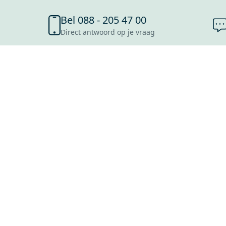
Bel 088 - 205 47 00
Direct antwoord op je vraag
SHOWROOMS
ROOSENDAAL
UTRECHT
ROTTERDAM
HOOFDDORP
Mijn Maxaro login
EINDHOVEN
LEEUWARDEN
HEERLEN
NIJMEGEN
ANTWERPEN