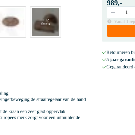
989,-
+ 12
Vanaf 1 se
foto’s
Retourneren b
5 jaar garanti
Gegarandeerd
aling.
ingerbeweging de straalregelaar van de hand-
 de kraan een zeer glad oppervlak.
uropees merk zorgt voor een uitmuntende