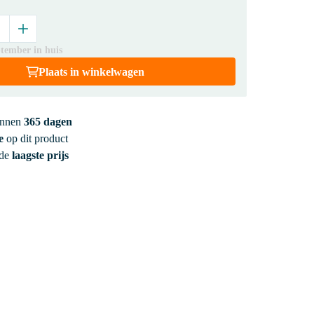
ptember in huis
Plaats in winkelwagen
innen
365 dagen
e
op dit product
 de
laagste prijs