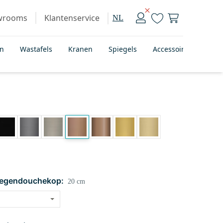
wrooms
Klantenservice
NL
en
Wastafels
Kranen
Spiegels
Accessoires
Bad
regendouchekop:
20 cm