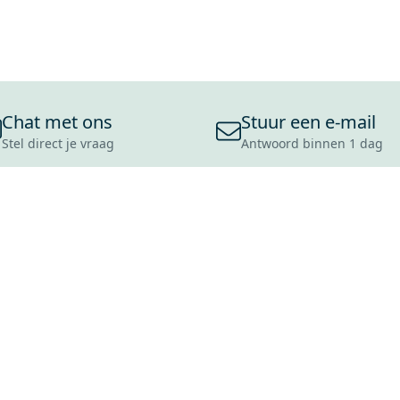
Chat met ons
Stuur een e-mail
Stel direct je vraag
Antwoord binnen 1 dag
ONS ASSORTIMENT
OVER MAXARO
KLANT
BADKAMERS
REVIEWS
CONTACT
TEGELS
OVER ONS
OPENINGS
TOILETTEN
CULTUURWAARDEN
LEVERING
MOODBOARDS
ONZE GESCHIEDENIS
SCHADE
DUURZAAMHEID
RETOURP