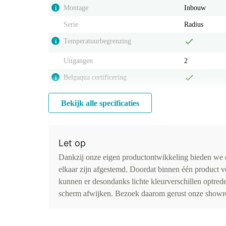
Montage
Inbouw
i
Serie
Radius
Temperatuurbegrenzing
i
Uitgangen
2
Belgaqua certificering
i
Bekijk alle specificaties
Let op
Dankzij onze eigen productontwikkeling bieden we d
elkaar zijn afgestemd. Doordat binnen één product v
kunnen er desondanks lichte kleurverschillen optr
scherm afwijken. Bezoek daarom gerust onze showro