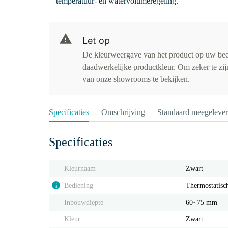
temperatuur- en watervolumeregeling.
Let op
De kleurweergave van het product op uw be
daadwerkelijke productkleur. Om zeker te zijn
van onze showrooms te bekijken.
Specificaties
Omschrijving
Standaard meegeleve
Specificaties
Kleurnaam
Zwart
Bediening
Thermostatisc
i
Inbouwdiepte
60~75 mm
Kleur
Zwart