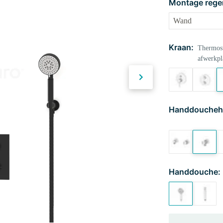
Montage rege
Kraan:
Thermost
afwerkpl
Handdoucheh
Handdouche: