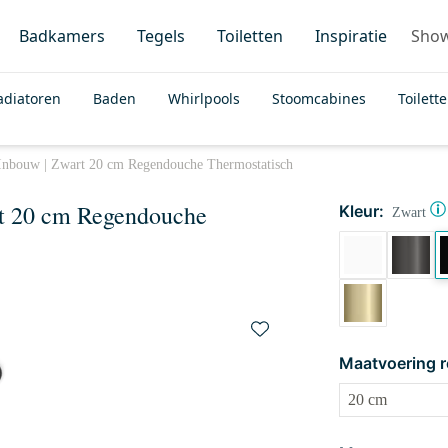
Badkamers
Tegels
Toiletten
Inspiratie
Sho
adiatoren
Baden
Whirlpools
Stoomcabines
Toilett
Inbouw | Zwart 20 cm Regendouche Thermostatisch
t 20 cm Regendouche
Kleur:
Zwart
Maatvoering 