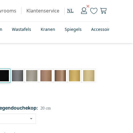
wrooms
Klantenservice
NL
en
Wastafels
Kranen
Spiegels
Accessoires
Bad
regendouchekop:
20 cm