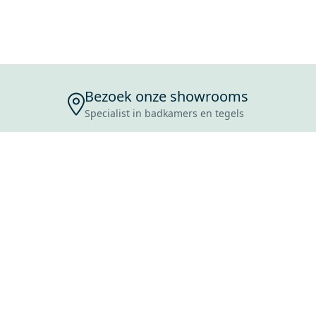
Bezoek onze showrooms
Specialist in badkamers en tegels
ENSERVICE
TIJDEN
SKOSTEN
ROCES