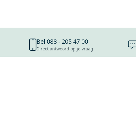
Bel 088 - 205 47 00
Direct antwoord op je vraag
SHOWROOMS
ROOSENDAAL
UTRECHT
ROTTERDAM
HOOFDDORP
Mijn Maxaro login
EINDHOVEN