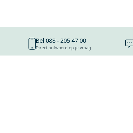
Bel 088 - 205 47 00
Direct antwoord op je vraag
SHOWROOMS
ROOSENDAAL
UTRECHT
ROTTERDAM
HOOFDDORP
Mijn Maxaro login
EINDHOVEN