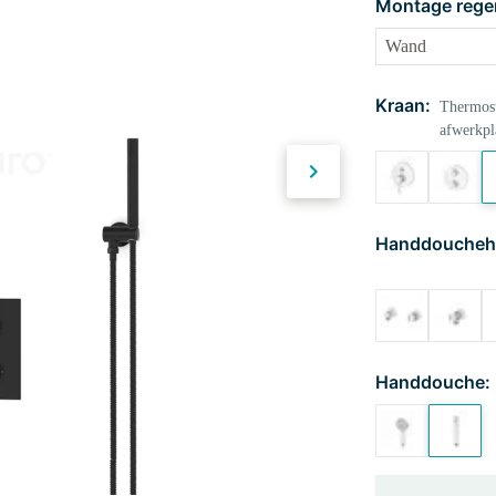
Montage rege
Kraan:
Thermost
afwerkpl
Handdoucheh
Handdouche: