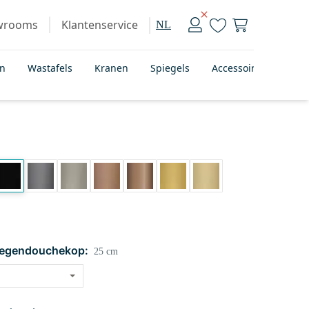
wrooms
Klantenservice
NL
en
Wastafels
Kranen
Spiegels
Accessoires
Bad
regendouchekop:
25 cm