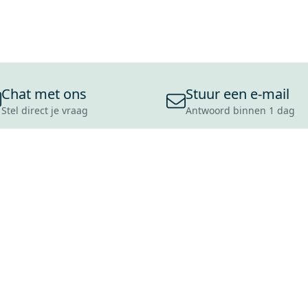
Chat met ons
Stuur een e-mail
Stel direct je vraag
Antwoord binnen 1 dag
ONS ASSORTIMENT
OVER MAXARO
KLANT
BADKAMERS
REVIEWS
CONTACT
TEGELS
OVER ONS
OPENINGS
TOILETTEN
CULTUURWAARDEN
LEVERING
MOODBOARDS
ONZE GESCHIEDENIS
SCHADE
DUURZAAMHEID
RETOURP