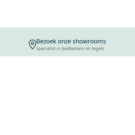
Bezoek onze showrooms
Specialist in badkamers en tegels
ENSERVICE
TIJDEN
SKOSTEN
ROCES