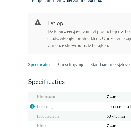
temperatuur- en watervolumeregeling.
Let op
De kleurweergave van het product op uw be
daadwerkelijke productkleur. Om zeker te zijn
van onze showrooms te bekijken.
Specificaties
Omschrijving
Standaard meegeleve
Specificaties
Kleurnaam
Zwart
Bediening
Thermostatisc
i
Inbouwdiepte
60~75 mm
Kleur
Zwart