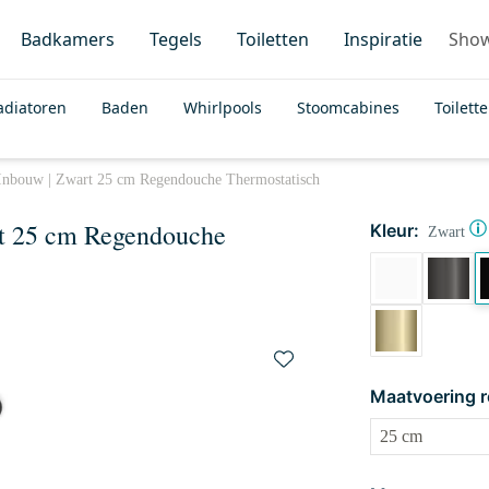
Badkamers
Tegels
Toiletten
Inspiratie
Sho
adiatoren
Baden
Whirlpools
Stoomcabines
Toilett
Inbouw | Zwart 25 cm Regendouche Thermostatisch
t 25 cm Regendouche
Kleur:
Zwart
Maatvoering 