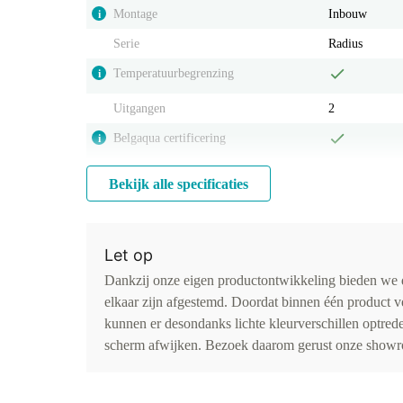
Montage
Inbouw
i
Serie
Radius
Temperatuurbegrenzing
i
Uitgangen
2
Belgaqua certificering
i
Bekijk alle specificaties
Let op
Dankzij onze eigen productontwikkeling bieden we d
elkaar zijn afgestemd. Doordat binnen één product v
kunnen er desondanks lichte kleurverschillen optr
scherm afwijken. Bezoek daarom gerust onze showro