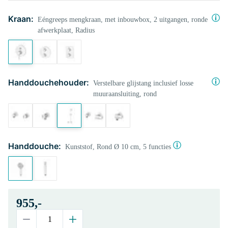
Kraan:
Eéngreeps mengkraan, met inbouwbox, 2 uitgangen, ronde
afwerkplaat, Radius
Handdouchehouder:
Verstelbare glijstang inclusief losse
muuraansluiting, rond
Handdouche:
Kunststof, Rond Ø 10 cm, 5 functies
955,-