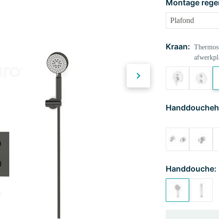
Montage rege
Kraan:
Thermost
afwerkpl
Handdoucheh
Handdouche: