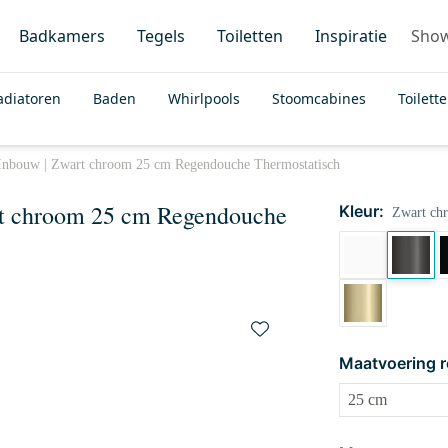
Badkamers
Tegels
Toiletten
Inspiratie
Sho
adiatoren
Baden
Whirlpools
Stoomcabines
Toilett
Inbouw | Zwart chroom 25 cm Regendouche Thermostatisch
rt chroom 25 cm Regendouche
Kleur:
Zwart ch
Maatvoering 