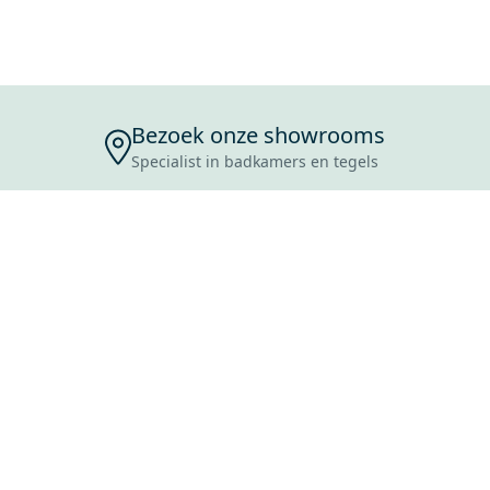
Bezoek onze showrooms
Specialist in badkamers en tegels
ENSERVICE
TIJDEN
SKOSTEN
ROCES
ANVRAAG