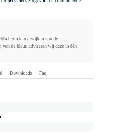
uropees merk zorgt voor een uitmuntende
eldscherm kan afwijken van de
 van de kleur, adviseren wij deze in één
rd
Downloads
Faq
h