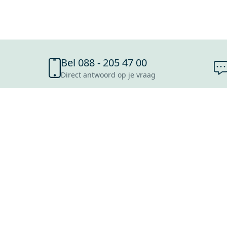
Bel 088 - 205 47 00
Direct antwoord op je vraag
SHOWROOMS
ROOSENDAAL
UTRECHT
ROTTERDAM
HOOFDDORP
Mijn Maxaro login
EINDHOVEN
LEEUWARDEN