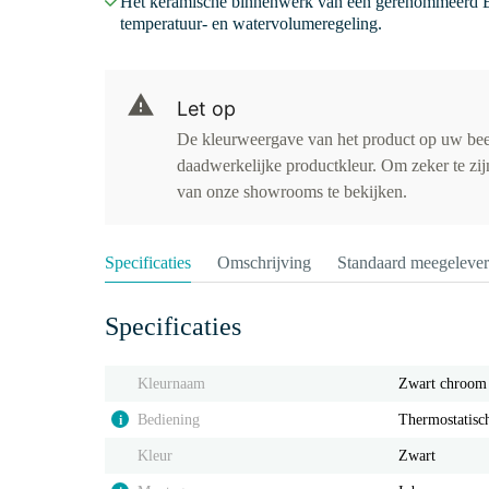
Het keramische binnenwerk van een gerenommeerd E
temperatuur- en watervolumeregeling.
Let op
De kleurweergave van het product op uw be
daadwerkelijke productkleur. Om zeker te zijn
van onze showrooms te bekijken.
Specificaties
Omschrijving
Standaard meegeleve
Specificaties
Kleurnaam
Zwart chroom
Bediening
Thermostatisc
i
Kleur
Zwart