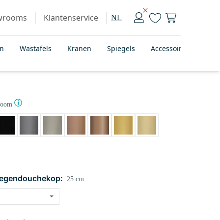
wrooms
Klantenservice
NL
en
Wastafels
Kranen
Spiegels
Accessoires
Bad
room
regendouchekop:
25 cm