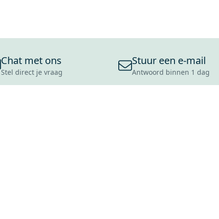
Chat met ons
Stuur een e-mail
Stel direct je vraag
Antwoord binnen 1 dag
ONS ASSORTIMENT
OVER MAXARO
KLANT
BADKAMERS
REVIEWS
CONTACT
TEGELS
OVER ONS
OPENINGS
TOILETTEN
CULTUURWAARDEN
LEVERING
MOODBOARDS
ONZE GESCHIEDENIS
SCHADE
DUURZAAMHEID
RETOURP
MAXARO ALS WERKGEVER
SERVICEA