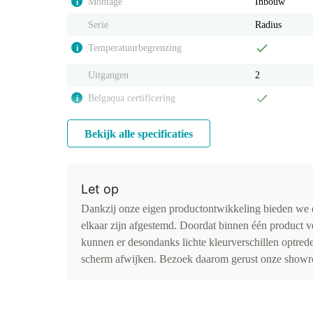
Montage
Inbouw
i
Serie
Radius
Temperatuurbegrenzing
i
Uitgangen
2
Belgaqua certificering
i
Bekijk alle specificaties
Let op
Dankzij onze eigen productontwikkeling bieden we d
elkaar zijn afgestemd. Doordat binnen één product v
kunnen er desondanks lichte kleurverschillen optr
scherm afwijken. Bezoek daarom gerust onze showro