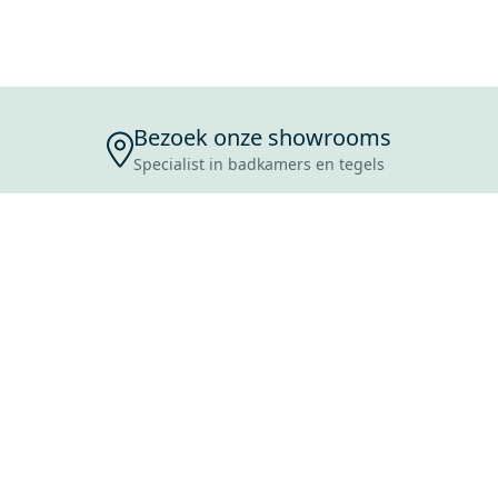
Bezoek onze showrooms
Specialist in badkamers en tegels
ENSERVICE
TIJDEN
SKOSTEN
ROCES
ANVRAAG