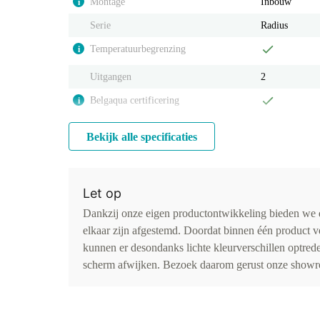
Montage
Inbouw
i
Serie
Radius
Temperatuurbegrenzing
i
Uitgangen
2
Belgaqua certificering
i
Bekijk alle specificaties
Let op
Dankzij onze eigen productontwikkeling bieden we d
elkaar zijn afgestemd. Doordat binnen één product v
kunnen er desondanks lichte kleurverschillen optr
scherm afwijken. Bezoek daarom gerust onze showro