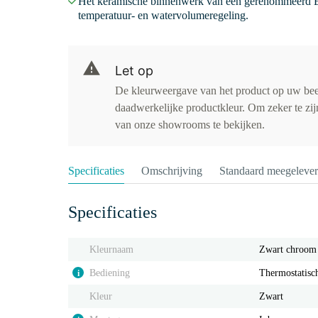
Het keramische binnenwerk van een gerenommeerd E
temperatuur- en watervolumeregeling.
Let op
De kleurweergave van het product op uw be
daadwerkelijke productkleur. Om zeker te zijn
van onze showrooms te bekijken.
Specificaties
Omschrijving
Standaard meegeleve
Specificaties
Kleurnaam
Zwart chroom
Bediening
Thermostatisc
i
Kleur
Zwart