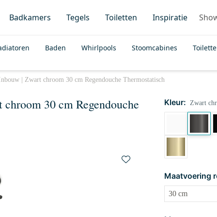
Badkamers
Tegels
Toiletten
Inspiratie
Sho
adiatoren
Baden
Whirlpools
Stoomcabines
Toilett
Inbouw | Zwart chroom 30 cm Regendouche Thermostatisch
rt chroom 30 cm Regendouche
Kleur:
Zwart ch
Maatvoering 