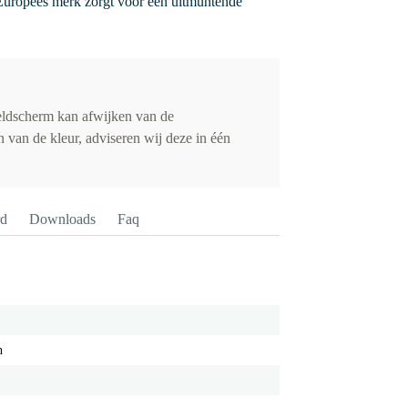
uropees merk zorgt voor een uitmuntende
eldscherm kan afwijken van de
 van de kleur, adviseren wij deze in één
rd
Downloads
Faq
h