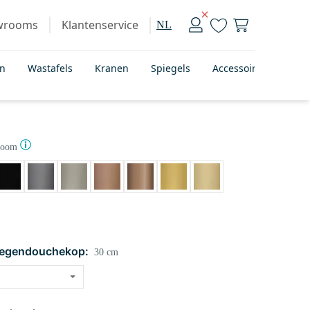
wrooms
Klantenservice
NL
en
Wastafels
Kranen
Spiegels
Accessoires
Bad
room
regendouchekop:
30 cm