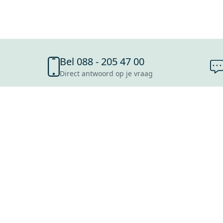
Bel 088 - 205 47 00
Direct antwoord op je vraag
SHOWROOMS
ROOSENDAAL
UTRECHT
ROTTERDAM
HOOFDDORP
Mijn Maxaro login
EINDHOVEN
LEEUWARDEN