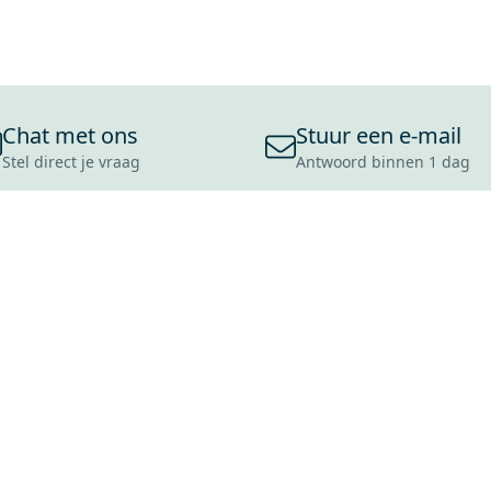
Chat met ons
Stuur een e-mail
Stel direct je vraag
Antwoord binnen 1 dag
ONS ASSORTIMENT
OVER MAXARO
KLANT
BADKAMERS
REVIEWS
CONTACT
TEGELS
OVER ONS
OPENINGS
TOILETTEN
CULTUURWAARDEN
LEVERING
MOODBOARDS
ONZE GESCHIEDENIS
SCHADE
DUURZAAMHEID
RETOURP
MAXARO ALS WERKGEVER
SERVICEA