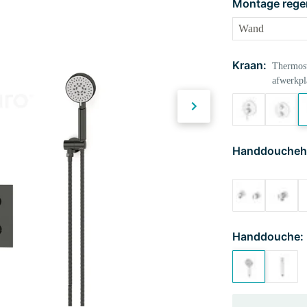
Montage rege
Kraan:
Thermost
afwerkpl
Handdoucheh
Handdouche: