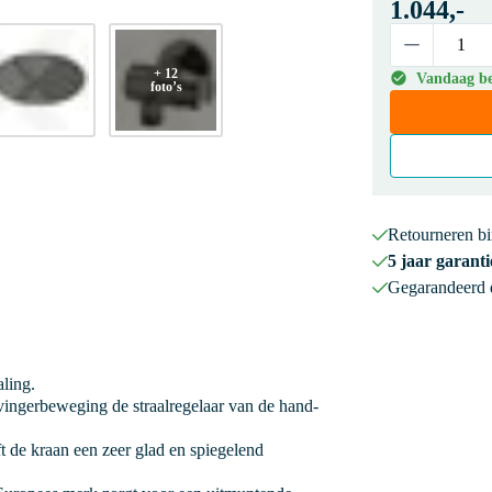
1.044,-
+ 12
Vandaag bes
foto’s
Retourneren b
5 jaar garanti
Gegarandeerd
aling.
ingerbeweging de straalregelaar van de hand-
 de kraan een zeer glad en spiegelend