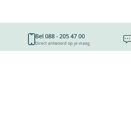
Bel 088 - 205 47 00
Direct antwoord op je vraag
SHOWROOMS
ROOSENDAAL
UTRECHT
ROTTERDAM
HOOFDDORP
Mijn Maxaro login
EINDHOVEN
LEEUWARDEN