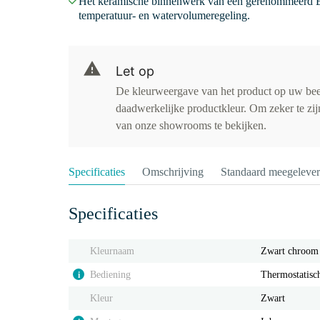
Het keramische binnenwerk van een gerenommeerd E
temperatuur- en watervolumeregeling.
Let op
De kleurweergave van het product op uw be
daadwerkelijke productkleur. Om zeker te zijn
van onze showrooms te bekijken.
Specificaties
Omschrijving
Standaard meegeleve
Specificaties
Kleurnaam
Zwart chroom
Bediening
Thermostatisc
i
Kleur
Zwart