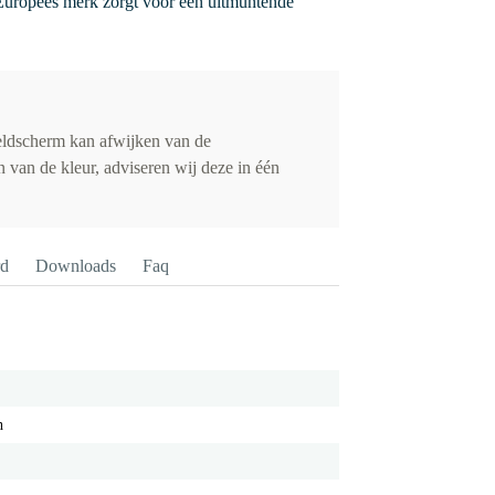
uropees merk zorgt voor een uitmuntende
eldscherm kan afwijken van de
 van de kleur, adviseren wij deze in één
rd
Downloads
Faq
h