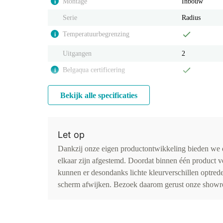
Montage
Inbouw
i
Serie
Radius
Temperatuurbegrenzing
i
Uitgangen
2
Belgaqua certificering
i
Bekijk alle specificaties
Let op
Dankzij onze eigen productontwikkeling bieden we d
elkaar zijn afgestemd. Doordat binnen één product v
kunnen er desondanks lichte kleurverschillen optr
scherm afwijken. Bezoek daarom gerust onze showro