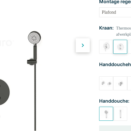
Montage rege
Kraan:
Thermost
afwerkpl
Handdoucheh
Handdouche: