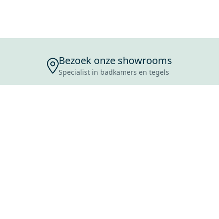
Bezoek onze showrooms
Specialist in badkamers en tegels
ENSERVICE
TIJDEN
SKOSTEN
ROCES
ANVRAAG