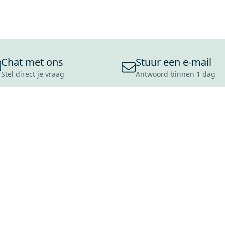
Chat met ons
Stuur een e-mail
Stel direct je vraag
Antwoord binnen 1 dag
ONS ASSORTIMENT
OVER MAXARO
KLANT
BADKAMERS
REVIEWS
CONTACT
TEGELS
OVER ONS
OPENINGS
TOILETTEN
CULTUURWAARDEN
LEVERING
MOODBOARDS
ONZE GESCHIEDENIS
SCHADE
DUURZAAMHEID
RETOURP
MAXARO ALS WERKGEVER
SERVICEA