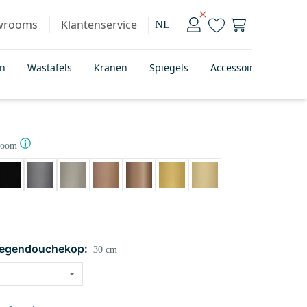
wrooms
Klantenservice
NL
en
Wastafels
Kranen
Spiegels
Accessoires
Bad
room
regendouchekop:
30 cm