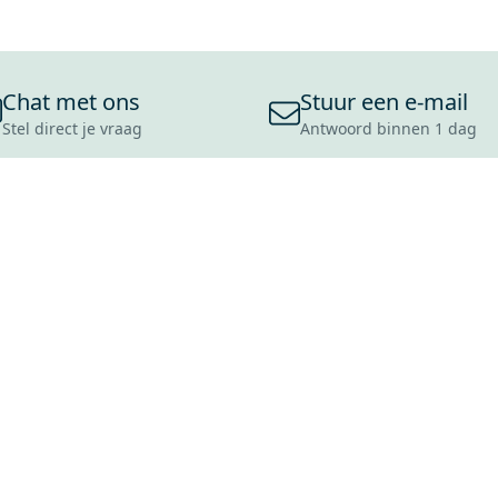
Chat met ons
Stuur een e-mail
Stel direct je vraag
Antwoord binnen 1 dag
ONS ASSORTIMENT
OVER MAXARO
KLANT
BADKAMERS
REVIEWS
CONTACT
TEGELS
OVER ONS
OPENINGS
TOILETTEN
CULTUURWAARDEN
LEVERING
MOODBOARDS
ONZE GESCHIEDENIS
SCHADE
DUURZAAMHEID
RETOURP
MAXARO ALS WERKGEVER
SERVICEA
VACATURES
ZAKELIJK