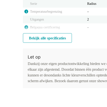
Serie
Radius
Temperatuurbegrenzing
‒
i
Uitgangen
2
Belgaqua certificering
‒
i
Bekijk alle specificaties
Let op
Dankzij onze eigen productontwikkeling bieden we d
elkaar zijn afgestemd. Doordat binnen één product v
kunnen er desondanks lichte kleurverschillen optr
scherm afwijken. Bezoek daarom gerust onze showro