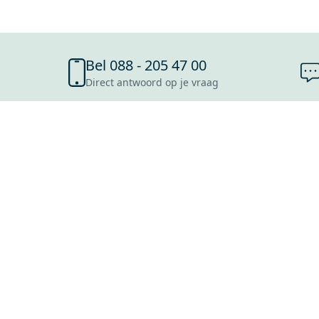
Bel 088 - 205 47 00
Direct antwoord op je vraag
SHOWROOMS
ROOSENDAAL
UTRECHT
ROTTERDAM
HOOFDDORP
Mijn Maxaro login
EINDHOVEN
LEEUWARDEN
HEERLEN