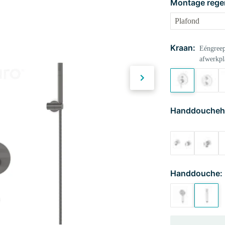
Montage rege
Kraan:
Eéngreep
afwerkpl
Handdoucheh
Handdouche: