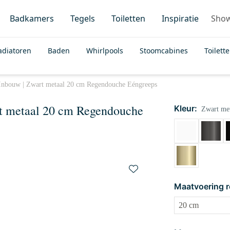
Badkamers
Tegels
Toiletten
Inspiratie
Sho
adiatoren
Baden
Whirlpools
Stoomcabines
Toilett
Inbouw | Zwart metaal 20 cm Regendouche Eéngreeps
t metaal 20 cm Regendouche
Kleur:
Zwart met
Maatvoering 