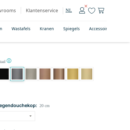
wrooms
Klantenservice
NL
en
Wastafels
Kranen
Spiegels
Accessoires
Bad
aal
regendouchekop:
20 cm