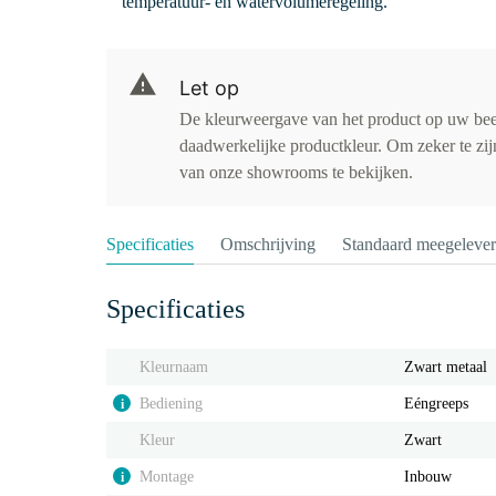
temperatuur- en watervolumeregeling.
Let op
De kleurweergave van het product op uw be
daadwerkelijke productkleur. Om zeker te zijn
van onze showrooms te bekijken.
Specificaties
Omschrijving
Standaard meegeleve
Specificaties
Kleurnaam
Zwart metaal
Bediening
Eéngreeps
i
Kleur
Zwart
Montage
Inbouw
i