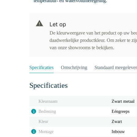
temperatuur- en watervolumeregeling.
Let op
De kleurweergave van het product op uw be
daadwerkelijke productkleur. Om zeker te zijn
van onze showrooms te bekijken.
Specificaties
Omschrijving
Standaard meegeleve
Specificaties
Kleurnaam
Zwart metaal
Bediening
Eéngreeps
i
Kleur
Zwart
Montage
Inbouw
i