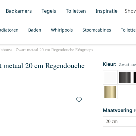
Badkamers
Tegels
Toiletten
Inspiratie
Sho
adiatoren
Baden
Whirlpools
Stoomcabines
Toilett
Inbouw | Zwart metaal 20 cm Regendouche Eéngreeps
t metaal 20 cm Regendouche
Kleur:
Zwart met
Maatvoering 