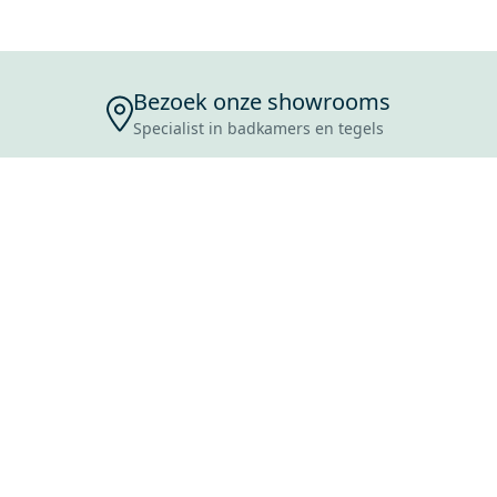
Bezoek onze showrooms
Specialist in badkamers en tegels
ENSERVICE
TIJDEN
SKOSTEN
ROCES
ANVRAAG