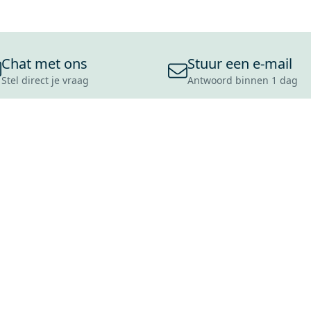
Chat met ons
Stuur een e-mail
Stel direct je vraag
Antwoord binnen 1 dag
ONS ASSORTIMENT
OVER MAXARO
KLANT
BADKAMERS
REVIEWS
CONTACT
TEGELS
OVER ONS
OPENINGS
TOILETTEN
CULTUURWAARDEN
LEVERING
MOODBOARDS
ONZE GESCHIEDENIS
SCHADE
DUURZAAMHEID
RETOURP
MAXARO ALS WERKGEVER
SERVICEA
VACATURES
ZAKELIJK