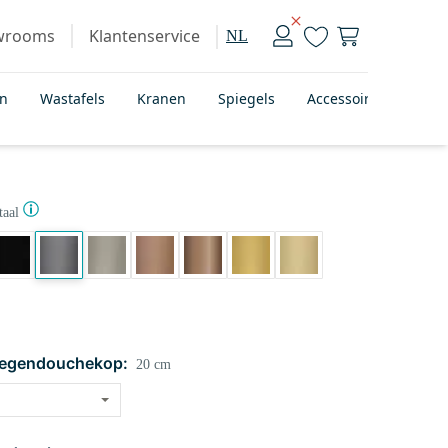
wrooms
Klantenservice
NL
en
Wastafels
Kranen
Spiegels
Accessoires
Bad
aal
regendouchekop:
20 cm