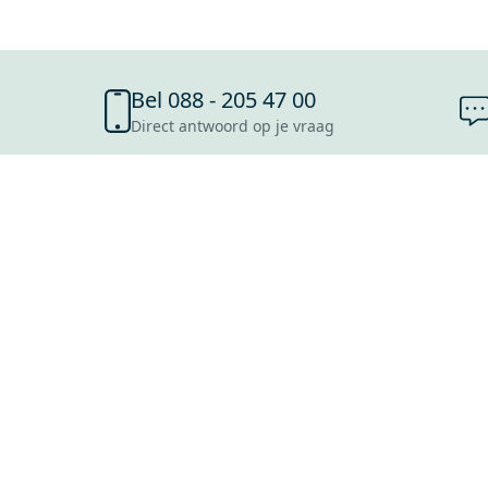
Bel 088 - 205 47 00
Direct antwoord op je vraag
SHOWROOMS
ROOSENDAAL
UTRECHT
ROTTERDAM
HOOFDDORP
Mijn Maxaro login
EINDHOVEN
LEEUWARDEN
HEERLEN