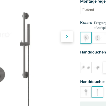
Montage rege
Kraan:
Eéngreep
afwerkpl
Handdoucheh
Handdouche: