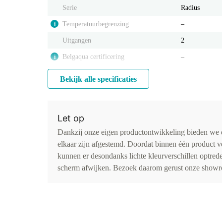
Serie
Radius
Temperatuurbegrenzing
‒
i
Uitgangen
2
Belgaqua certificering
‒
i
Bekijk alle specificaties
Let op
Dankzij onze eigen productontwikkeling bieden we d
elkaar zijn afgestemd. Doordat binnen één product v
kunnen er desondanks lichte kleurverschillen optr
scherm afwijken. Bezoek daarom gerust onze showro