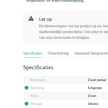
temperatuur- en watervolumeregeling.
Let op
De kleurweergave van het product op uw be
daadwerkelijke productkleur. Om zeker te zijn
van onze showrooms te bekijken.
Specificaties
Omschrijving
Standaard meegeleve
Specificaties
Kleurnaam
Zwart metaal
Bediening
Eéngreeps
i
Kleur
Zwart
Montage
Inbouw
i