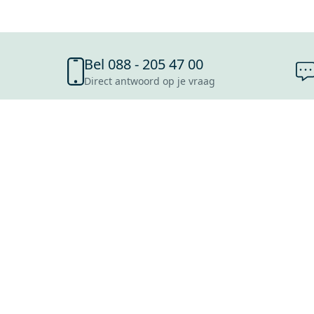
Bel 088 - 205 47 00
Direct antwoord op je vraag
SHOWROOMS
ROOSENDAAL
UTRECHT
ROTTERDAM
HOOFDDORP
Mijn Maxaro login
EINDHOVEN
LEEUWARDEN
HEERLEN