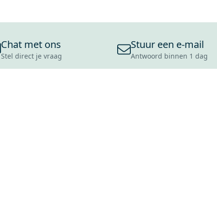
Chat met ons
Stuur een e-mail
Stel direct je vraag
Antwoord binnen 1 dag
ONS ASSORTIMENT
OVER MAXARO
KLANT
BADKAMERS
REVIEWS
CONTACT
TEGELS
OVER ONS
OPENINGS
TOILETTEN
CULTUURWAARDEN
LEVERING
MOODBOARDS
ONZE GESCHIEDENIS
SCHADE
DUURZAAMHEID
RETOURP
MAXARO ALS WERKGEVER
SERVICEA
VACATURES
ZAKELIJK