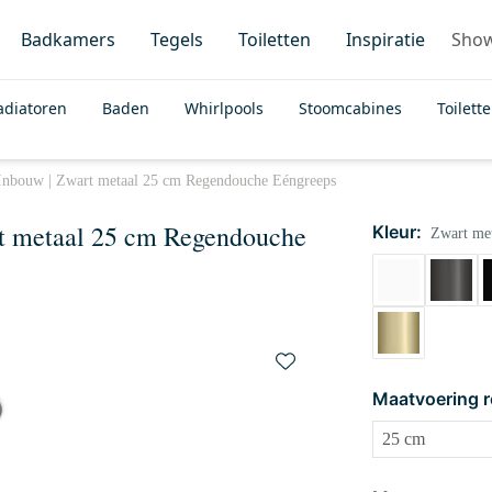
Badkamers
Tegels
Toiletten
Inspiratie
Sho
adiatoren
Baden
Whirlpools
Stoomcabines
Toilett
Inbouw | Zwart metaal 25 cm Regendouche Eéngreeps
t metaal 25 cm Regendouche
Kleur:
Zwart met
Maatvoering 