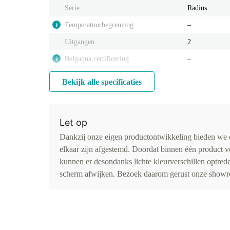
Serie
Radius
Temperatuurbegrenzing
‒
i
Uitgangen
2
Belgaqua certificering
‒
i
Bekijk alle specificaties
Let op
Dankzij onze eigen productontwikkeling bieden we d
elkaar zijn afgestemd. Doordat binnen één product v
kunnen er desondanks lichte kleurverschillen optr
scherm afwijken. Bezoek daarom gerust onze showro