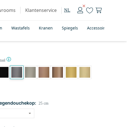
wrooms
Klantenservice
NL
en
Wastafels
Kranen
Spiegels
Accessoires
Bad
aal
regendouchekop:
25 cm