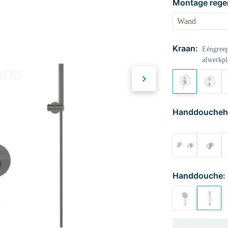
Montage rege
Kraan:
Eéngreep
afwerkpl
Handdoucheh
Handdouche: