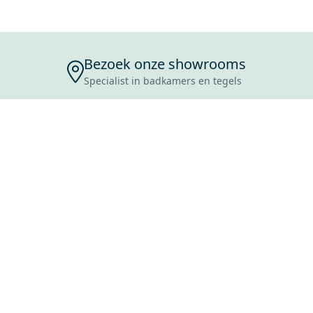
Bezoek onze showrooms
Specialist in badkamers en tegels
ENSERVICE
TIJDEN
SKOSTEN
ROCES
ANVRAAG