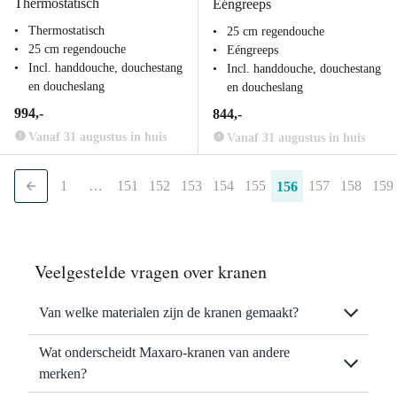
Thermostatisch
Eéngreeps
Thermostatisch
25 cm regendouche
25 cm regendouche
Eéngreeps
Incl. handdouche, douchestang
Incl. handdouche, douchestang
en doucheslang
en doucheslang
994,-
844,-
Vanaf 31 augustus in huis
Vanaf 31 augustus in huis
1
…
151
152
153
154
155
157
158
159
156
Veelgestelde vragen over kranen
Van welke materialen zijn de kranen gemaakt?
Wat onderscheidt Maxaro-kranen van andere
merken?