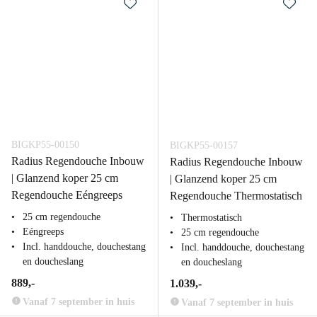
BIGKP55-00150
BIGKP55-00157
Radius Regendouche Inbouw
Radius Regendouche Inbouw
| Glanzend koper 25 cm
| Glanzend koper 25 cm
Regendouche Eéngreeps
Regendouche Thermostatisch
25 cm regendouche
Thermostatisch
Eéngreeps
25 cm regendouche
Incl. handdouche, douchestang
Incl. handdouche, douchestang
en doucheslang
en doucheslang
889,-
1.039,-
Vanaf 7 september in huis
Vanaf 7 september in huis