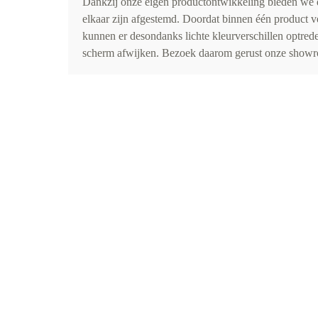
Dankzij onze eigen productontwikkeling bieden we d
elkaar zijn afgestemd. Doordat binnen één product v
kunnen er desondanks lichte kleurverschillen optr
scherm afwijken. Bezoek daarom gerust onze showro