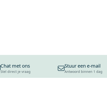
Chat met ons
Stuur een e-mail
Stel direct je vraag
Antwoord binnen 1 dag
ONS ASSORTIMENT
OVER MAXARO
KLANT