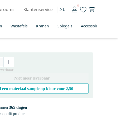
wrooms
Klantenservice
NL
en
Wastafels
Kranen
Spiegels
Accessoires
Bad
leverbaar
Niet meer leverbaar
l een materiaal sample op kleur voor
2,50
innen
365 dagen
e
op dit product