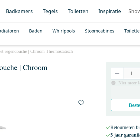
Badkamers
Tegels
Toiletten
Inspiratie
Sho
adiatoren
Baden
Whirlpools
Stoomcabines
Toilett
et regendouche | Chroom Thermostatisch
ouche | Chroom
Niet meer 
Beste
Retourneren b
5 jaar garanti