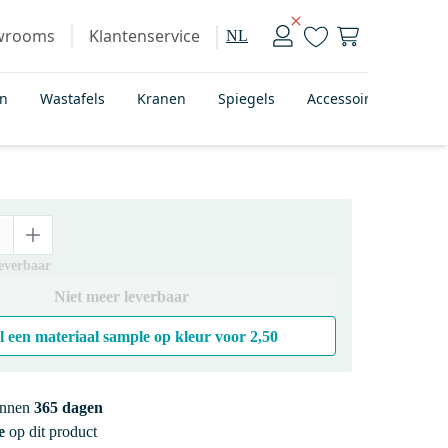
wrooms
Klantenservice
NL
en
Wastafels
Kranen
Spiegels
Accessoires
Bad
leverbaar
Niet meer leverbaar
l een materiaal sample op kleur voor
2,50
innen
365 dagen
e
op dit product