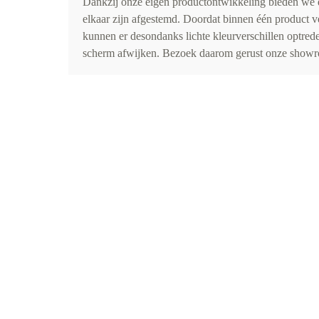
Dankzij onze eigen productontwikkeling bieden we d
elkaar zijn afgestemd. Doordat binnen één product v
kunnen er desondanks lichte kleurverschillen optr
scherm afwijken. Bezoek daarom gerust onze showro