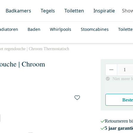
Badkamers
Tegels
Toiletten
Inspiratie
Sho
adiatoren
Baden
Whirlpools
Stoomcabines
Toilett
et regendouche | Chroom Thermostatisch
ouche | Chroom
Niet meer 
Beste
Retourneren b
5 jaar garanti