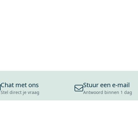
Chat met ons
Stuur een e-mail
Stel direct je vraag
Antwoord binnen 1 dag
ONS ASSORTIMENT
OVER MAXARO
KLANT