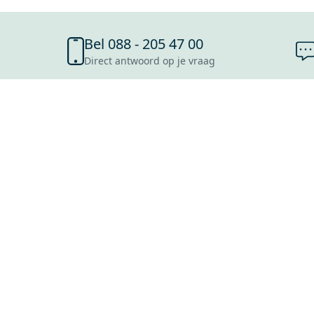
Bel 088 - 205 47 00
Direct antwoord op je vraag
SHOWROOMS
ROOSENDAAL
UTRECHT
ROTTERDAM
HOOFDDORP
Mijn Maxaro login
EINDHOVEN
LEEUWARDEN
HEERLEN
NIJMEGEN