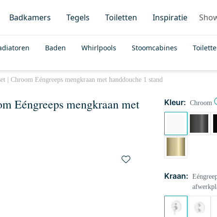
Badkamers
Tegels
Toiletten
Inspiratie
Sho
adiatoren
Baden
Whirlpools
Stoomcabines
Toilett
et | Chroom Eéngreeps mengkraan met handdouche 1 stand
oom Eéngreeps mengkraan met
Kleur:
Chroom
Kraan:
Eéngreep
afwerkpl