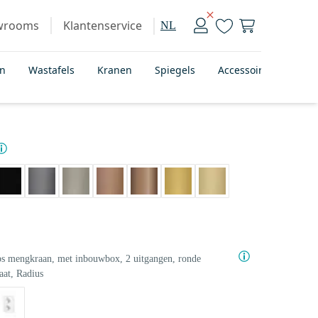
wrooms
Klantenservice
NL
en
Wastafels
Kranen
Spiegels
Accessoires
Bad
s mengkraan, met inbouwbox, 2 uitgangen, ronde
aat, Radius