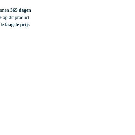
innen
365 dagen
e
op dit product
 de
laagste prijs