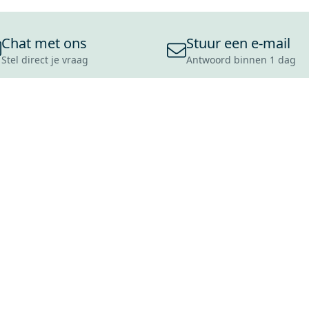
Chat met ons
Stuur een e-mail
Stel direct je vraag
Antwoord binnen 1 dag
ONS ASSORTIMENT
OVER MAXARO
KLANT
BADKAMERS
REVIEWS
CONTACT
TEGELS
OVER ONS
OPENINGS
TOILETTEN
CULTUURWAARDEN
LEVERING
MOODBOARDS
ONZE GESCHIEDENIS
SCHADE
DUURZAAMHEID
RETOURP
MAXARO ALS WERKGEVER
SERVICEA
VACATURES
ZAKELIJK
BLOG
GARANTI