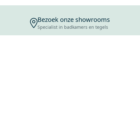
Bezoek onze showrooms
Specialist in badkamers en tegels
ENSERVICE
TIJDEN
SKOSTEN
ROCES
ANVRAAG
EVOORWAARDEN