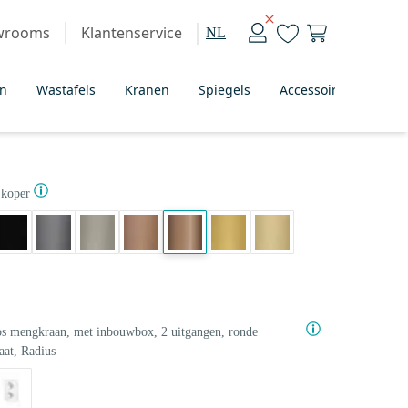
wrooms
Klantenservice
NL
en
Wastafels
Kranen
Spiegels
Accessoires
Bad
 koper
s mengkraan, met inbouwbox, 2 uitgangen, ronde
aat, Radius