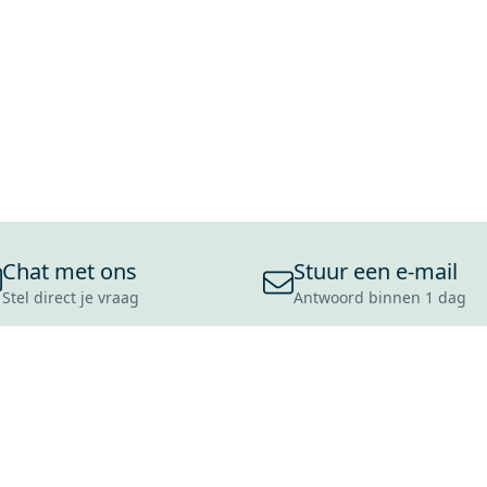
Chat met ons
Stuur een e-mail
Stel direct je vraag
Antwoord binnen 1 dag
ONS ASSORTIMENT
OVER MAXARO
KLANT
BADKAMERS
REVIEWS
CONTACT