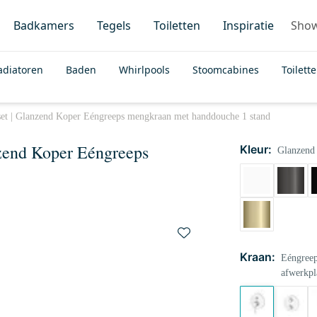
Badkamers
Tegels
Toiletten
Inspiratie
Sho
adiatoren
Baden
Whirlpools
Stoomcabines
Toilett
et | Glanzend Koper Eéngreeps mengkraan met handdouche 1 stand
zend Koper Eéngreeps
Kleur:
Glanzend
Kraan:
Eéngreep
afwerkpl