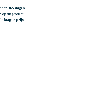
innen
365 dagen
e
op dit product
 de
laagste prijs