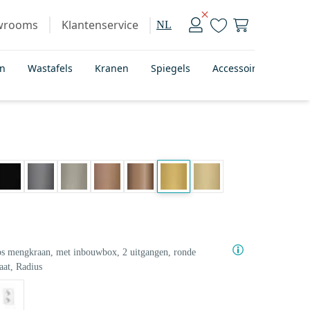
wrooms
Klantenservice
NL
en
Wastafels
Kranen
Spiegels
Accessoires
Bad
s mengkraan, met inbouwbox, 2 uitgangen, ronde
aat, Radius