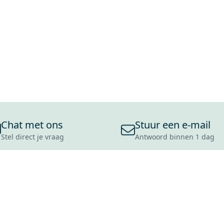
Chat met ons
Stuur een e-mail
Stel direct je vraag
Antwoord binnen 1 dag
ONS ASSORTIMENT
OVER MAXARO
KLANT
BADKAMERS
REVIEWS
CONTACT