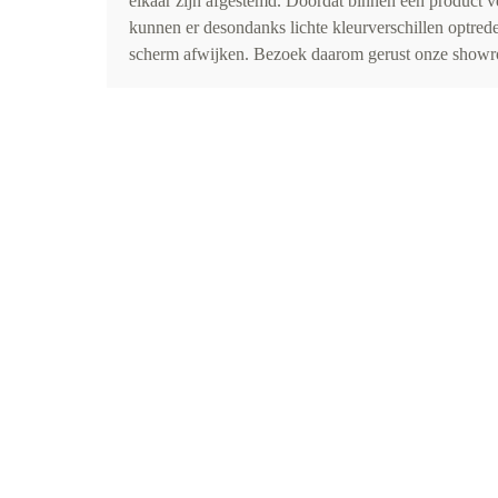
elkaar zijn afgestemd. Doordat binnen één product v
kunnen er desondanks lichte kleurverschillen optr
scherm afwijken. Bezoek daarom gerust onze showro