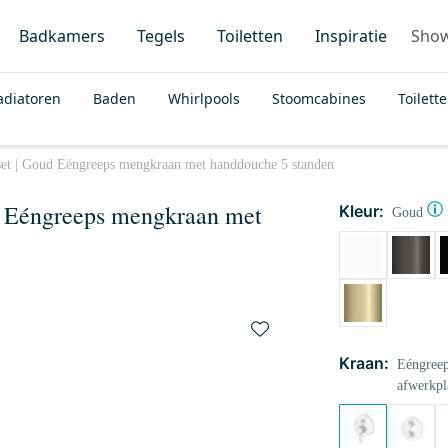
Badkamers
Tegels
Toiletten
Inspiratie
Sho
adiatoren
Baden
Whirlpools
Stoomcabines
Toilett
et | Goud Eéngreeps mengkraan met handdouche 5 standen
d Eéngreeps mengkraan met
Kleur:
Goud
Kraan:
Eéngreep
afwerkpl