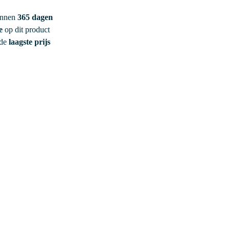
innen
365 dagen
e
op dit product
 de
laagste prijs