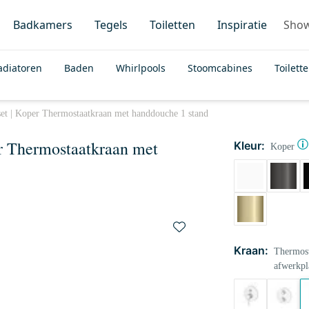
Badkamers
Tegels
Toiletten
Inspiratie
Sho
adiatoren
Baden
Whirlpools
Stoomcabines
Toilett
et | Koper Thermostaatkraan met handdouche 1 stand
r Thermostaatkraan met
Kleur:
Koper
Kraan:
Thermost
afwerkpl