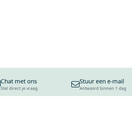
Chat met ons
Stuur een e-mail
Stel direct je vraag
Antwoord binnen 1 dag
ONS ASSORTIMENT
OVER MAXARO
KLANT