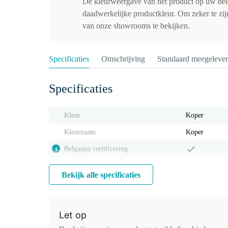
De kleurweergave van het product op uw be
daadwerkelijke productkleur. Om zeker te zijn
van onze showrooms te bekijken.
Specificaties
Omschrijving
Standaard meegeleve
Specificaties
Kleur
Koper
Kleurnaam
Koper
Belgaqua certificering
i
Bekijk alle specificaties
Let op