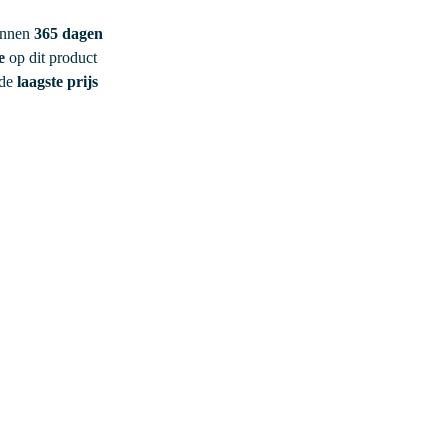
innen
365 dagen
e
op dit product
 de
laagste prijs