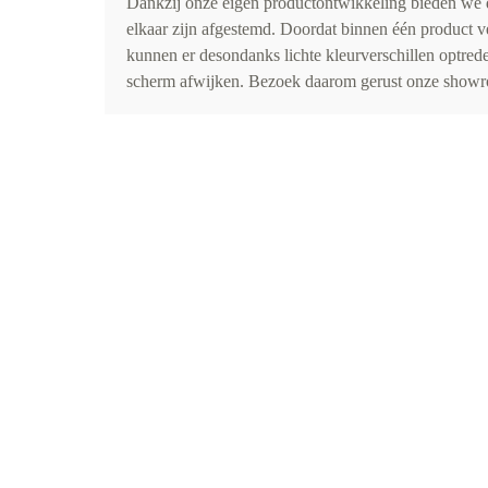
Dankzij onze eigen productontwikkeling bieden we d
elkaar zijn afgestemd. Doordat binnen één product v
kunnen er desondanks lichte kleurverschillen optr
scherm afwijken. Bezoek daarom gerust onze showro