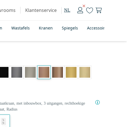
wrooms
Klantenservice
NL
en
Wastafels
Kranen
Spiegels
Accessoires
Bad
aatkraan, met inbouwbox, 3 uitgangen, rechthoekige
aat, Radius