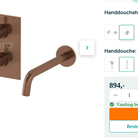
Handdoucheh
Handdouche:
894,-
Vandaag bes
Beste