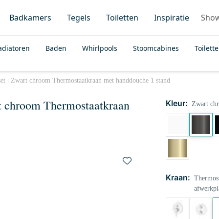
Badkamers
Tegels
Toiletten
Inspiratie
Sho
adiatoren
Baden
Whirlpools
Stoomcabines
Toilett
et | Zwart chroom Thermostaatkraan met handdouche 1 stand
t chroom Thermostaatkraan
Kleur:
Zwart ch
Kraan:
Thermost
afwerkpl