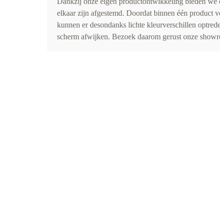
Dankzij onze eigen productontwikkeling bieden we d
elkaar zijn afgestemd. Doordat binnen één product v
kunnen er desondanks lichte kleurverschillen optr
scherm afwijken. Bezoek daarom gerust onze showro