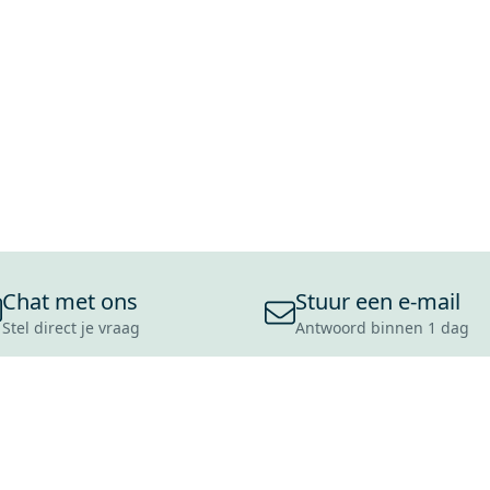
Chat met ons
Stuur een e-mail
Stel direct je vraag
Antwoord binnen 1 dag
ONS ASSORTIMENT
OVER MAXARO
KLANT