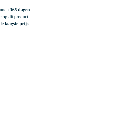
innen
365 dagen
e
op dit product
 de
laagste prijs