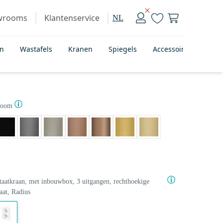
wrooms
Klantenservice
NL
en
Wastafels
Kranen
Spiegels
Accessoires
Bad
room
aatkraan, met inbouwbox, 3 uitgangen, rechthoekige
aat, Radius