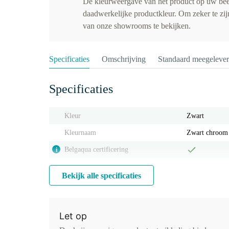
De kleurweergave van het product op uw be
daadwerkelijke productkleur. Om zeker te zijn
van onze showrooms te bekijken.
Specificaties
Omschrijving
Standaard meegeleve
Specificaties
Kleur
Zwart
Kleurnaam
Zwart chroom
Belgaqua certificering
i
Bekijk alle specificaties
Let op