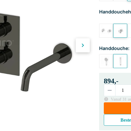
Handdoucheh
Handdouche:
894,-
Vanaf 31 au
Beste