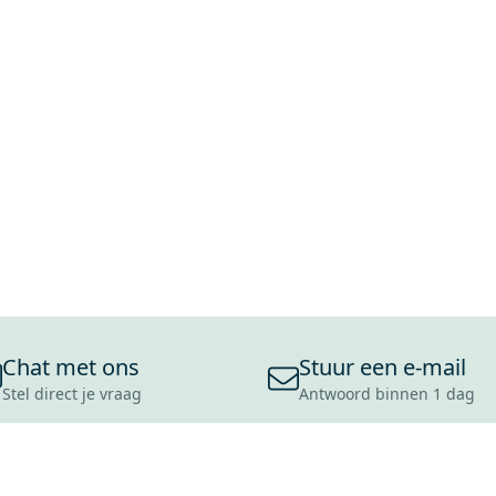
Chat met ons
Stuur een e-mail
Stel direct je vraag
Antwoord binnen 1 dag