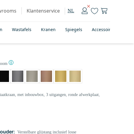
wrooms
Klantenservice
NL
en
Wastafels
Kranen
Spiegels
Accessoires
Bad
room
aatkraan, met inbouwbox, 3 uitgangen, ronde afwerkplaat,
ouder:
Verstelbare glijstang inclusief losse