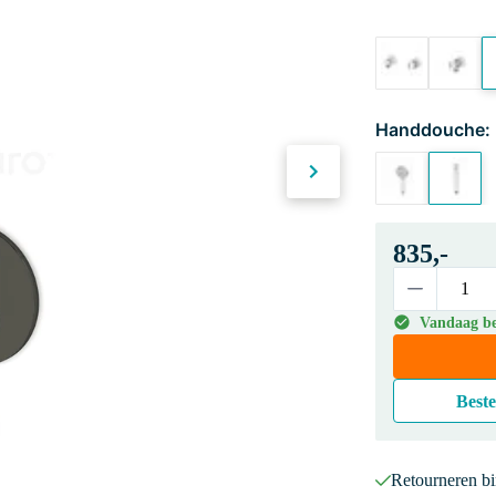
Handdouche:
835,-
Vandaag bes
Beste
Retourneren b