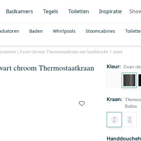
Badkamers
Tegels
Toiletten
Inspiratie
Sho
adiatoren
Baden
Whirlpools
Stoomcabines
Toilett
ranenset | Zwart chroom Thermostaatkraan met handdouche 1 stand
Zwart chroom Thermostaatkraan
Kleur:
Zwart ch
Kraan:
Thermost
Radius
Handdoucheh