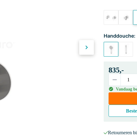
Handdouche:
835,-
Vandaag bes
Beste
Retourneren b