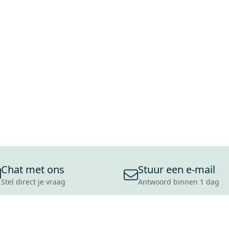
Chat met ons
Stuur een e-mail
Stel direct je vraag
Antwoord binnen 1 dag