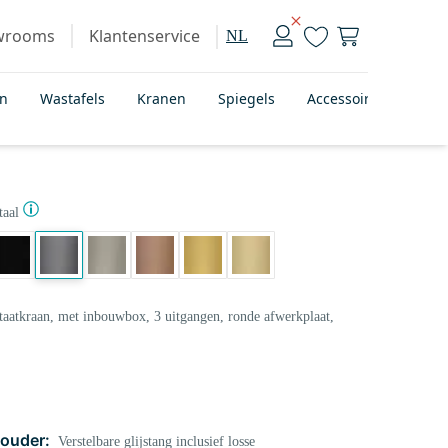
wrooms
Klantenservice
NL
en
Wastafels
Kranen
Spiegels
Accessoires
Bad
aal
aatkraan, met inbouwbox, 3 uitgangen, ronde afwerkplaat,
ouder:
Verstelbare glijstang inclusief losse