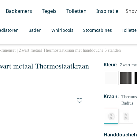
Badkamers
Tegels
Toiletten
Inspiratie
Sho
adiatoren
Baden
Whirlpools
Stoomcabines
Toilett
ranenset | Zwart metaal Thermostaatkraan met handdouche 5 standen
wart metaal Thermostaatkraan
Kleur:
Zwart met
Kraan:
Thermost
Radius
Handdoucheh